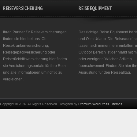
REISEVERSICHERUNG
REISE EQUIPMENT
Ihren Partner für Reiseversicherungen
Das richtige Reise Equipment ist d
finden sie hier bei uns. Ob
und O im Urlaub. Die Reiseausrüst
Reisekrankenversicherung,
lassen sich immer mehr einfallen, 
Reisegepäckversicherung oder
Outdoor Bereich ist der Markt mit 
Reiserücktrittsversicherung hier finden
oder weniger nützlichen Artikeln
sie Versicherungsportale für ihre Reise
überschwemmt. Finden Sie hier ihr
und alle Informationen um richtig zu
Ausrüstung für den Reisealltag.
vergleichen.
Copyright © 2026. All Rights Reserved. Designed by
Premium WordPress Themes