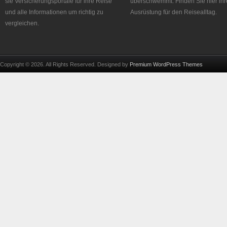
sie Versicherungsportale für ihre Reise
überschwemmt. Finden Sie hier ihr
und alle Informationen um richtig zu
Ausrüstung für den Reisealltag.
vergleichen.
Copyright © 2026. All Rights Reserved. Designed by
Premium WordPress Themes