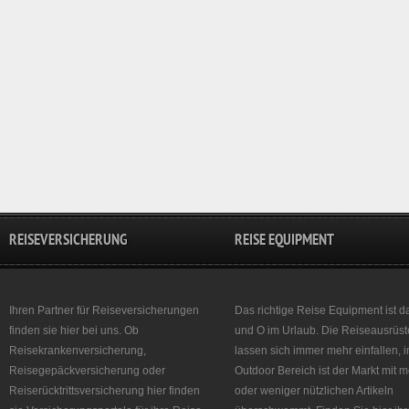
REISEVERSICHERUNG
REISE EQUIPMENT
Ihren Partner für Reiseversicherungen
Das richtige Reise Equipment ist d
finden sie hier bei uns. Ob
und O im Urlaub. Die Reiseausrüst
Reisekrankenversicherung,
lassen sich immer mehr einfallen, 
Reisegepäckversicherung oder
Outdoor Bereich ist der Markt mit 
Reiserücktrittsversicherung hier finden
oder weniger nützlichen Artikeln