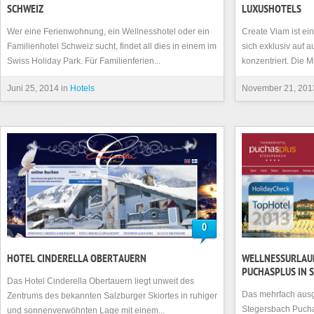
SCHWEIZ
LUXUSHOTELS
Wer eine Ferienwohnung, ein Wellnesshotel oder ein
Create Viam ist ei
Familienhotel Schweiz sucht, findet all dies in einem im
sich exklusiv auf 
Swiss Holiday Park. Für Familienferien...
konzentriert. Die 
Juni 25, 2014 in
Hotels
November 21, 201
0
HOTEL CINDERELLA OBERTAUERN
WELLNESSURLAU
PUCHASPLUS IN 
Das Hotel Cinderella Obertauern liegt unweit des
Das mehrfach ausg
Zentrums des bekannten Salzburger Skiortes in ruhiger
Stegersbach Puch
und sonnenverwöhnten Lage mit einem...