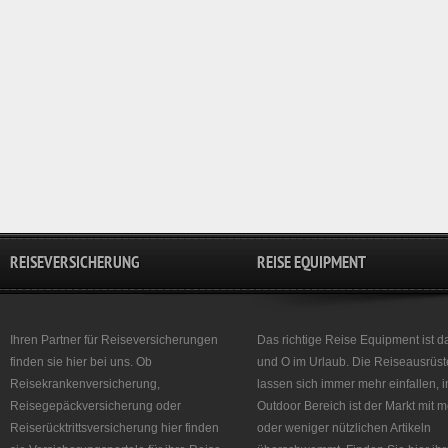
REISEVERSICHERUNG
REISE EQUIPMENT
Ihren Partner für Reiseversicherungen
Das richtige Reise Equipment ist d
finden sie hier bei uns. Ob
und O im Urlaub. Die Reiseausrüst
Reisekrankenversicherung,
lassen sich immer mehr einfallen, 
Reisegepäckversicherung oder
Outdoor Bereich ist der Markt mit 
Reiserücktrittsversicherung hier finden
oder weniger nützlichen Artikeln