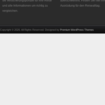
sie Versicherungsportale für ihre Reise
überschwemmt. Finden Sie hier ihr
und alle Informationen um richtig zu
Ausrüstung für den Reisealltag.
vergleichen.
Copyright © 2026. All Rights Reserved. Designed by
Premium WordPress Themes