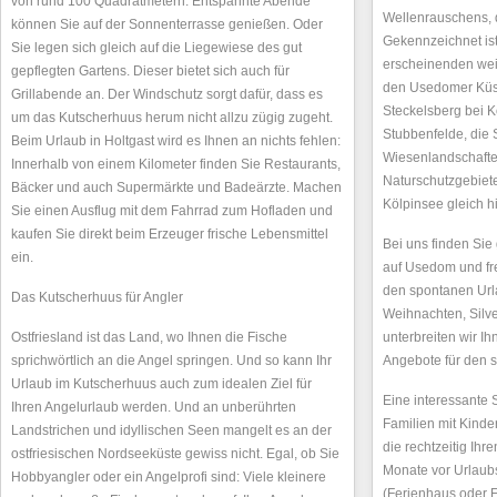
von rund 100 Quadratmetern. Entspannte Abende
Wellenrauschens, 
können Sie auf der Sonnenterrasse genießen. Oder
Gekennzeichnet ist
Sie legen sich gleich auf die Liegewiese des gut
erscheinenden wei
gepflegten Gartens. Dieser bietet sich auch für
den Usedomer Küs
Grillabende an. Der Windschutz sorgt dafür, dass es
Steckelsberg bei K
um das Kutscherhuus herum nicht allzu zügig zugeht.
Stubbenfelde, die S
Beim Urlaub in Holtgast wird es Ihnen an nichts fehlen:
Wiesenlandschafte
Innerhalb von einem Kilometer finden Sie Restaurants,
Naturschutzgebiet
Bäcker und auch Supermärkte und Badeärzte. Machen
Kölpinsee gleich h
Sie einen Ausflug mit dem Fahrrad zum Hofladen und
kaufen Sie direkt beim Erzeuger frische Lebensmittel
Bei uns finden Sie
ein.
auf Usedom und fr
den spontanen Url
Das Kutscherhuus für Angler
Weihnachten, Silve
Ostfriesland ist das Land, wo Ihnen die Fische
unterbreiten wir I
sprichwörtlich an die Angel springen. Und so kann Ihr
Angebote für den 
Urlaub im Kutscherhuus auch zum idealen Ziel für
Eine interessante 
Ihren Angelurlaub werden. Und an unberührten
Familien mit Kinde
Landstrichen und idyllischen Seen mangelt es an der
die rechtzeitig Ih
ostfriesischen Nordseeküste gewiss nicht. Egal, ob Sie
Monate vor Urlaub
Hobbyangler oder ein Angelprofi sind: Viele kleinere
(Ferienhaus oder