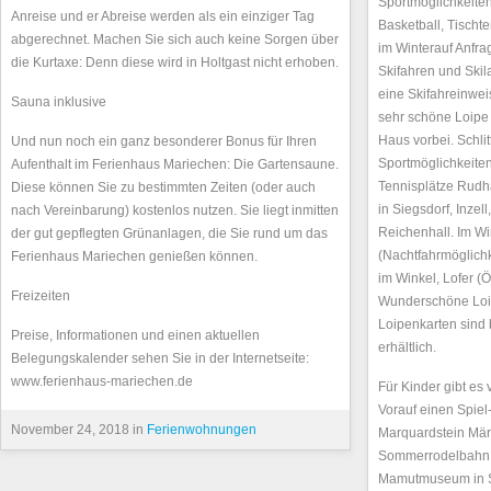
Sportmöglichkeiten 
Anreise und er Abreise werden als ein einziger Tag
Basketball, Tischt
abgerechnet. Machen Sie sich auch keine Sorgen über
im Winterauf Anfrag
die Kurtaxe: Denn diese wird in Holtgast nicht erhoben.
Skifahren und Ski
eine Skifahreinwei
Sauna inklusive
sehr schöne Loipe 
Haus vorbei. Schlit
Und nun noch ein ganz besonderer Bonus für Ihren
Sportmöglichkeite
Aufenthalt im Ferienhaus Mariechen: Die Gartensaune.
Tennisplätze Rudh
Diese können Sie zu bestimmten Zeiten (oder auch
in Siegsdorf, Inze
nach Vereinbarung) kostenlos nutzen. Sie liegt inmitten
Reichenhall. Im Win
der gut gepflegten Grünanlagen, die Sie rund um das
(Nachtfahrmöglichke
Ferienhaus Mariechen genießen können.
im Winkel, Lofer (Ö
Freizeiten
Wunderschöne Loi
Loipenkarten sind
Preise, Informationen und einen aktuellen
erhältlich.
Belegungskalender sehen Sie in der Internetseite:
www.ferienhaus-mariechen.de
Für Kinder gibt es 
Vorauf einen Spiel
November 24, 2018 in
Ferienwohnungen
Marquardstein Mär
Sommerrodelbahn. 
Mamutmuseum in Si