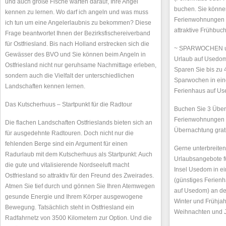
und auch große Fische warten darauf, Ihre Angel
buchen. Sie können
kennen zu lernen. Wo darf ich angeln und was muss
Ferienwohnungen 
ich tun um eine Angelerlaubnis zu bekommen? Diese
attraktive Frühbuch
Frage beantwortet Ihnen der Bezirksfischereiverband
für Ostfriesland. Bis nach Holland erstrecken sich die
~ SPARWOCHEN und
Gewässer des BVO und Sie können beim Angeln in
Urlaub auf Usedo
Ostfriesland nicht nur geruhsame Nachmittage erleben,
Sparen Sie bis zu 
sondern auch die Vielfalt der unterschiedlichen
Sparwochen in ein
Landschaften kennen lernen.
Ferienhaus auf U
Das Kutscherhuus – Startpunkt für die Radtour
Buchen Sie 3 Über
Ferienwohnungen 
Die flachen Landschaften Ostfrieslands bieten sich an
Übernachtung grati
für ausgedehnte Radtouren. Doch nicht nur die
fehlenden Berge sind ein Argument für einen
Gerne unterbreiten 
Radurlaub mit dem Kutscherhuus als Startpunkt: Auch
Urlaubsangebote fü
die gute und vitalisierende Nordseeluft macht
Insel Usedom in e
Ostfriesland so attraktiv für den Freund des Zweirades.
(günstiges Ferien
Atmen Sie tief durch und gönnen Sie Ihren Atemwegen
auf Usedom) an de
gesunde Energie und Ihrem Körper ausgewogene
Winter und Frühja
Bewegung. Tatsächlich steht in Ostfriesland ein
Weihnachten und 
Radfahrnetz von 3500 Kilometern zur Option. Und die