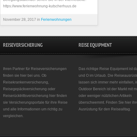
https://www.ferienwohnung-kutscherhuus.de
November 28, 2017 in
Ferienwohnungen
REISEVERSICHERUNG
REISE EQUIPMENT
Ihren Partner für Reiseversicherungen
Das richtige Reise Equipment ist d
finden sie hier bei uns. Ob
und O im Urlaub. Die Reiseausrüst
Reisekrankenversicherung,
lassen sich immer mehr einfallen, 
Reisegepäckversicherung oder
Outdoor Bereich ist der Markt mit 
Reiserücktrittsversicherung hier finden
oder weniger nützlichen Artikeln
sie Versicherungsportale für ihre Reise
überschwemmt. Finden Sie hier ihr
und alle Informationen um richtig zu
Ausrüstung für den Reisealltag.
vergleichen.