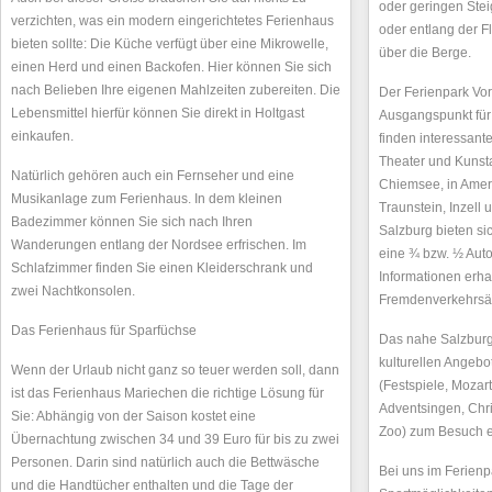
oder geringen St
verzichten, was ein modern eingerichtetes Ferienhaus
oder entlang der F
bieten sollte: Die Küche verfügt über eine Mikrowelle,
über die Berge.
einen Herd und einen Backofen. Hier können Sie sich
nach Belieben Ihre eigenen Mahlzeiten zubereiten. Die
Der Ferienpark Vor
Lebensmittel hierfür können Sie direkt in Holtgast
Ausgangspunkt für
einkaufen.
finden interessant
Theater und Kunst
Natürlich gehören auch ein Fernseher und eine
Chiemsee, in Ame
Musikanlage zum Ferienhaus. In dem kleinen
Traunstein, Inzel
Badezimmer können Sie sich nach Ihren
Salzburg bieten sic
Wanderungen entlang der Nordsee erfrischen. Im
eine ¾ bzw. ½ Auto
Schlafzimmer finden Sie einen Kleiderschrank und
Informationen erha
zwei Nachtkonsolen.
Fremdenverkehrsäm
Das Ferienhaus für Sparfüchse
Das nahe Salzburg
kulturellen Angebo
Wenn der Urlaub nicht ganz so teuer werden soll, dann
(Festspiele, Mozar
ist das Ferienhaus Mariechen die richtige Lösung für
Adventsingen, Chri
Sie: Abhängig von der Saison kostet eine
Zoo) zum Besuch e
Übernachtung zwischen 34 und 39 Euro für bis zu zwei
Personen. Darin sind natürlich auch die Bettwäsche
Bei uns im Ferienp
und die Handtücher enthalten und die Tage der