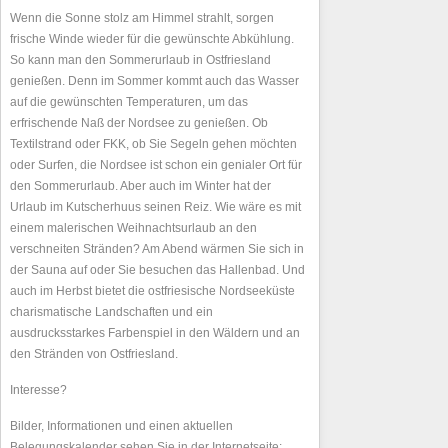
Wenn die Sonne stolz am Himmel strahlt, sorgen
frische Winde wieder für die gewünschte Abkühlung.
So kann man den Sommerurlaub in Ostfriesland
genießen. Denn im Sommer kommt auch das Wasser
auf die gewünschten Temperaturen, um das
erfrischende Naß der Nordsee zu genießen. Ob
Textilstrand oder FKK, ob Sie Segeln gehen möchten
oder Surfen, die Nordsee ist schon ein genialer Ort für
den Sommerurlaub. Aber auch im Winter hat der
Urlaub im Kutscherhuus seinen Reiz. Wie wäre es mit
einem malerischen Weihnachtsurlaub an den
verschneiten Stränden? Am Abend wärmen Sie sich in
der Sauna auf oder Sie besuchen das Hallenbad. Und
auch im Herbst bietet die ostfriesische Nordseeküste
charismatische Landschaften und ein
ausdrucksstarkes Farbenspiel in den Wäldern und an
den Stränden von Ostfriesland.
Interesse?
Bilder, Informationen und einen aktuellen
Belegungskalender sehen Sie in der Internetseite: