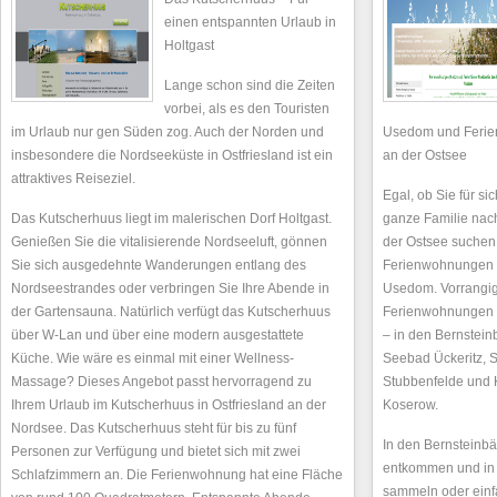
einen entspannten Urlaub in
Holtgast
Lange schon sind die Zeiten
vorbei, als es den Touristen
im Urlaub nur gen Süden zog. Auch der Norden und
Usedom und Ferien
insbesondere die Nordseeküste in Ostfriesland ist ein
an der Ostsee
attraktives Reiseziel.
Egal, ob Sie für sic
Das Kutscherhuus liegt im malerischen Dorf Holtgast.
ganze Familie nac
Genießen Sie die vitalisierende Nordseeluft, gönnen
der Ostsee suchen,
Sie sich ausgedehnte Wanderungen entlang des
Ferienwohnungen 
Nordseestrandes oder verbringen Sie Ihre Abende in
Usedom. Vorrangig
der Gartensauna. Natürlich verfügt das Kutscherhuus
Ferienwohnungen u
über W-Lan und über eine modern ausgestattete
– in den Bernstein
Küche. Wie wäre es einmal mit einer Wellness-
Seebad Ückeritz, S
Massage? Dieses Angebot passt hervorragend zu
Stubbenfelde und 
Ihrem Urlaub im Kutscherhuus in Ostfriesland an der
Koserow.
Nordsee. Das Kutscherhuus steht für bis zu fünf
In den Bernsteinbä
Personen zur Verfügung und bietet sich mit zwei
entkommen und in 
Schlafzimmern an. Die Ferienwohnung hat eine Fläche
sammeln oder einf