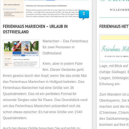
0
FERIENHAUS MARIECHEN – URLAUB IN
FERIENHAUS HET
OSTFRIESLAND
Mariechen – Das Ferienhaus
für zwei Personen in
Ostfriesland
Klein, aber in jedem Falle
Lage, mit Blick au
fein. Dieser Gedanke geht
(ruhige Südlage). 
Ihnen gewiss durch den Kopf, wenn Sie das erste Mal
Liegen, Grillmögli
das Ferienhaus Mariechen in Holtgast betreten. Das
Erholung ein.
Ferienhaus Mariechen hat eine Größe von 36
Quadratmetern. Das ist ein perfektes Format für
Zum Wandern ist u
reisende Singles oder für Paare. Das Grundstück rund
Oberbayerns. Sie 
um das Ferienhaus Mariechen präsentiert sich da
machen und die m
schon etwas epischer: Es hat eine Größe von 1540
(Chiemsee, Chiem
Quadratmetern.
des Salzkammergut
kommen auf ihre K
Auch bei dieser Größe brauchen Sie auf nichts zu