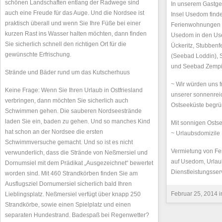
schönen Landschaften entlang der Radwege sind
In unserem Gastge
auch eine Freude für das Auge. Und die Nordsee ist
Insel Usedom find
praktisch überall und wenn Sie Ihre Füße bei einer
Ferienwohnungen u
kurzen Rast ins Wasser halten möchten, dann finden
Usedom in den Us
Sie sicherlich schnell den richtigen Ort für die
Ückeritz, Stubbenf
gewünschte Erfrischung.
(Seebad Loddin),
und Seebad Zempi
Strände und Bäder rund um das Kutscherhuus
~ Wir würden uns f
Keine Frage: Wenn Sie Ihren Urlaub in Ostfriesland
unserer sonnenrei
verbringen, dann möchten Sie sicherlich auch
Ostseeküste begrü
Schwimmen gehen. Die sauberen Nordseestrände
laden Sie ein, baden zu gehen. Und so manches Kind
Mit sonnigen Osts
hat schon an der Nordsee die ersten
~ Urlaubsdomizile
Schwimmversuche gemacht. Und so ist es nicht
Vermietung von F
verwunderlich, dass die Strände von Neßmersiel und
auf Usedom, Urla
Dornumsiel mit dem Prädikat „Ausgezeichnet“ bewertet
Dienstleistungsser
worden sind. Mit 460 Strandkörben finden Sie am
Ausflugsziel Dornumersiel sicherlich bald Ihren
Februar 25, 2014 
Lieblingsplatz. Neßmersiel verfügt über knapp 250
Strandkörbe, sowie einen Spielplatz und einen
separaten Hundestrand. Badespaß bei Regenwetter?