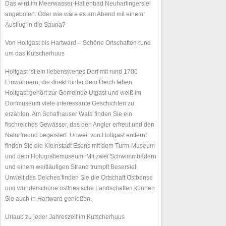
Das wird im Meerwasser-Hallenbad Neuharlingersiel
angeboten. Oder wie wäre es am Abend mit einem
Ausflug in die Sauna?
Von Holtgast bis Hartward – Schöne Ortschaften rund
um das Kutscherhuus
Holtgast ist ein liebenswertes Dorf mit rund 1700
Einwohnern, die direkt hinter dem Deich leben.
Holtgast gehört zur Gemeinde Utgast und weiß im
Dorfmuseum viele interessante Geschichten zu
erzählen. Am Schafhauser Wald finden Sie ein
fischreiches Gewässer, das den Angler erfreut und den
Naturfreund begeistert. Unweit von Holtgast entfernt
finden Sie die Kleinstadt Esens mit dem Turm-Museum
und dem Holografiemuseum. Mit zwei Schwimmbädern
und einem weitläufigen Strand trumpft Besersiel.
Unweit des Deiches finden Sie die Ortschaft Ostbense
und wunderschöne ostfriesische Landschaften können
Sie auch in Hartward genießen.
Urlaub zu jeder Jahreszeit im Kutscherhuus