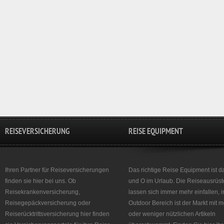
REISEVERSICHERUNG
REISE EQUIPMENT
Ihren Partner für Reiseversicherungen
Das richtige Reise Equipment ist d
finden sie hier bei uns. Ob
und O im Urlaub. Die Reiseausrüst
Reisekrankenversicherung,
lassen sich immer mehr einfallen, 
Reisegepäckversicherung oder
Outdoor Bereich ist der Markt mit 
Reiserücktrittsversicherung hier finden
oder weniger nützlichen Artikeln