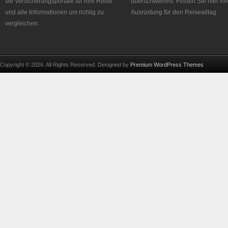
sie Versicherungsportale für ihre Reise
überschwemmt. Finden Sie hier ihr
und alle Informationen um richtig zu
Ausrüstung für den Reisealltag.
vergleichen.
Copyright © 2026. All Rights Reserved. Designed by
Premium WordPress Themes