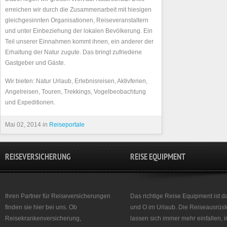
erreichen wir durch die Zusammenarbeit mit hiesigen
gleichgesinnten Organisationen, Reiseveranstaltern
und unter Einbeziehung der lokalen Bevölkerung. Ein
Teil unserer Einnahmen kommt ihnen, ein anderer der
Erhaltung der Natur zugute. Das bringt zufriedene
Gastgeber und Gäste.
Wir bieten: Natur Urlaub, Erlebnisreisen, Aktivferien,
Angelreisen, Touren, Trekkings, Vogelbeobachtung
und Expeditionen.
Mai 02, 2014 in
Reiseportale
REISEVERSICHERUNG
REISE EQUIPMENT
Ihren Partner für Reiseversicherungen
Das richtige Reise Equipment ist d
finden sie hier bei uns. Ob
und O im Urlaub. Die Reiseausrüst
Reisekrankenversicherung,
lassen sich immer mehr einfallen, 