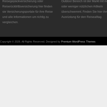
Reisegepäckversicherung oder
Outdoor Bereich ist der Markt mit 
Reiserücktrittsversicherung hier finden
oder weniger nützlichen Artikeln
sie Versicherungsportale für ihre Reise
überschwemmt. Finden Sie hier ihr
und alle Informationen um richtig zu
Ausrüstung für den Reisealltag.
vergleichen.
Copyright © 2026. All Rights Reserved. Designed by
Premium WordPress Themes