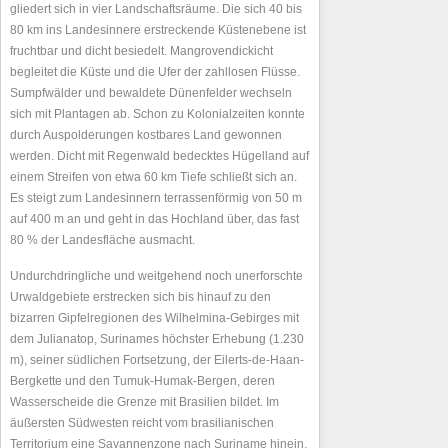
gliedert sich in vier Landschaftsräume. Die sich 40 bis
80 km ins Landesinnere erstreckende Küstenebene ist
fruchtbar und dicht besiedelt. Mangrovendickicht
begleitet die Küste und die Ufer der zahllosen Flüsse.
Sumpfwälder und bewaldete Dünenfelder wechseln
sich mit Plantagen ab. Schon zu Kolonialzeiten konnte
durch Auspolderungen kostbares Land gewonnen
werden. Dicht mit Regenwald bedecktes Hügelland auf
einem Streifen von etwa 60 km Tiefe schließt sich an.
Es steigt zum Landesinnern terrassenförmig von 50 m
auf 400 m an und geht in das Hochland über, das fast
80 % der Landesfläche ausmacht.
Undurchdringliche und weitgehend noch unerforschte
Urwaldgebiete erstrecken sich bis hinauf zu den
bizarren Gipfelregionen des Wilhelmina-Gebirges mit
dem Julianatop, Surinames höchster Erhebung (1.230
m), seiner südlichen Fortsetzung, der Eilerts-de-Haan-
Bergkette und den Tumuk-Humak-Bergen, deren
Wasserscheide die Grenze mit Brasilien bildet. Im
äußersten Südwesten reicht vom brasilianischen
Territorium eine Savannenzone nach Suriname hinein,