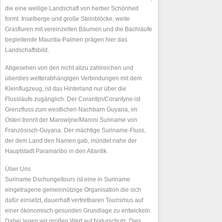
die eine wellige Landschaft von herber Schönheit
formt. Inselberge und große Steinblöcke, weite
Grasfluren mit vereinzelten Bäumen und die Bachläufe
begleitende Mauritia-Palmen prägen hier das
Landschaftsbild.
Abgesehen von den nicht allzu zahlreichen und
überdies wetterabhängigen Verbindungen mit dem
Kleinflugzeug, ist das Hinterland nur über die
Flussläufe zugänglich. Der Corantijn/Corantyne ist
Grenzfluss zum westlichen Nachbarn Guyana, im
Osten trennt der Marowijne/Maroni Suriname von
Französisch-Guyana. Der mächtige Suriname-Fluss,
der dem Land den Namen gab, mündet nahe der
Hauptstadt Paramaribo in den Atlantik.
Über Uns
Suriname Dschungeltours ist eine in Suriname
eingetragene gemeinnützige Organisation die sich
dafür einsetzt, dauerhaft vertretbaren Tourismus auf
einer ökonomisch gesunden Grundlage zu entwickeln.
Dabei legen wir großen Wert auf Naturschutz. Dies