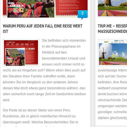
0
WARUM PERU AUF JEDEN FALL EINE REISE WERT
TRIP.ME – REISE
IST
MASSGESCHNEIDE
Sie befinden sich momentan
in der Planungsphase im
Hinblick auf den
bevorstehenden Urlaub und
wissen noch immer nicht so
recht, wo es hingehen soll? Wenn eben dies auch auf
zuverlässige Intern
die Situation Ihrer Familie zutreffen sollte, dann
sich auf der Suche
könnten Sie im Vergleich zu den anderen Jahren
befinden, Ihre Re
dieses Mal doch etwas ganz besonderes wählen, das
weltweit zusammens
allen sicherlich noch lange Zeit im Gedächtnis bleiben
direkt buchen kön
wird.
verursachende Zwi
umgangen werden, 
Die Rede ist an dieser Stelle von einer Peru
günstiger, schnell
Rundreise, die in gleich mehrfacher Hinsicht zu
stärken gleichzeitig
überzeugen weiß. Welche Besonderheiten Sie in