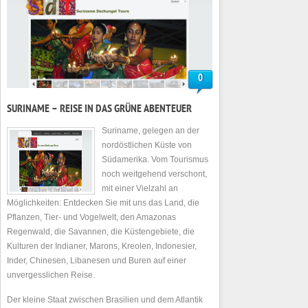
0
SURINAME – REISE IN DAS GRÜNE ABENTEUER
Suriname, gelegen an der
nordöstlichen Küste von
Südamerika. Vom Tourismus
noch weitgehend verschont,
mit einer Vielzahl an
Möglichkeiten: Entdecken Sie mit uns das Land, die
Pflanzen, Tier- und Vogelwelt, den Amazonas
Regenwald, die Savannen, die Küstengebiete, die
Kulturen der Indianer, Marons, Kreolen, Indonesier,
Inder, Chinesen, Libanesen und Buren auf einer
unvergesslichen Reise.
Der kleine Staat zwischen Brasilien und dem Atlantik