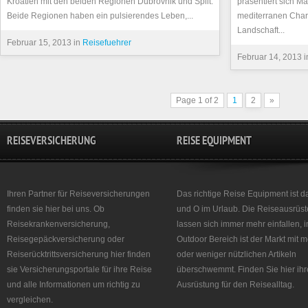
Kroatien mit den beiden Regionen Dubrovnik und Split.
präsentiert sich M
Beide Regionen haben ein pulsierendes Leben,...
mediterranen Cha
Landschaft...
Februar 15, 2013 in
Reisefuehrer
Februar 14, 2013 
Page 1 of 2
1
2
»
REISEVERSICHERUNG
REISE EQUIPMENT
Ihren Partner für Reiseversicherungen
Das richtige Reise Equipment ist d
finden sie hier bei uns. Ob
und O im Urlaub. Die Reiseausrüst
Reisekrankenversicherung,
lassen sich immer mehr einfallen, 
Reisegepäckversicherung oder
Outdoor Bereich ist der Markt mit 
Reiserücktrittsversicherung hier finden
oder weniger nützlichen Artikeln
sie Versicherungsportale für ihre Reise
überschwemmt. Finden Sie hier ihr
und alle Informationen um richtig zu
Ausrüstung für den Reisealltag.
vergleichen.