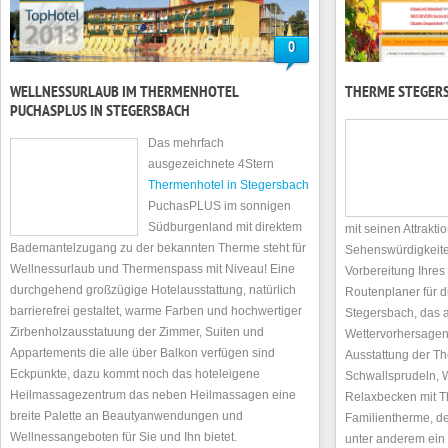
0
WELLNESSURLAUB IM THERMENHOTEL
THERME STEGERS
PUCHASPLUS IN STEGERSBACH
Das mehrfach
ausgezeichnete 4Stern
Thermenhotel in Stegersbach
PuchasPLUS im sonnigen
Südburgenland mit direktem
mit seinen Attrak
Bademantelzugang zu der bekannten Therme steht für
Sehenswürdigkeiten
Wellnessurlaub und Thermenspass mit Niveau! Eine
Vorbereitung Ihres
durchgehend großzügige Hotelausstattung, natürlich
Routenplaner für d
barrierefrei gestaltet, warme Farben und hochwertiger
Stegersbach, das a
Zirbenholzausstatuung der Zimmer, Suiten und
Wettervorhersagen 
Appartements die alle über Balkon verfügen sind
Ausstattung der T
Eckpunkte, dazu kommt noch das hoteleigene
Schwallsprudeln, 
Heilmassagezentrum das neben Heilmassagen eine
Relaxbecken mit T
breite Palette an Beautyanwendungen und
Familientherme, d
Wellnessangeboten für Sie und Ihn bietet.
unter anderem ein