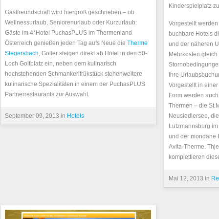
Kinderspielplatz zu
Gastfreundschaft wird hiergroß geschrieben – ob
Wellnessurlaub, Seniorenurlaub oder Kurzurlaub:
Vorgestellt werden
Gäste im 4*Hotel PuchasPLUS im Thermenland
buchbare Hotels di
Österreich genießen jeden Tag aufs Neue die
Therme
und der näheren 
Stegersbach
, Golfer steigen direkt ab Hotel in den 50-
Mehrkosten gleich
Loch Golfplatz ein, neben dem kulinarisch
Stornobedingungen 
hochstehenden Schmankerlfrükstück stehenweitere
Ihre Urlaubsbuchun
kulinarische Spezialitäten in einem der PuchasPLUS
Vorgestellt in ein
Partnerrestaurants zur Auswahl.
Form werden auch 
Thermen – die St.
September 09, 2013 in
Hotels
Neusiedlersee, di
Lutzmannsburg im
und der mondäne K
Avita-Therme. Thj
komplettieren dies
Mai 12, 2013 in
Re