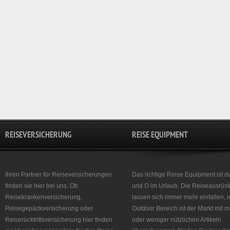
REISEVERSICHERUNG
REISE EQUIPMENT
Ihren Partner für Reiseversicherungen
Das richtige Reise Equipment ist d
finden sie hier bei uns. Ob
und O im Urlaub. Die Reiseausrüst
Reisekrankenversicherung,
lassen sich immer mehr einfallen, 
Reisegepäckversicherung oder
Outdoor Bereich ist der Markt mit 
Reiserücktrittsversicherung hier finden
oder weniger nützlichen Artikeln