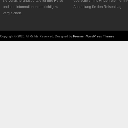
sie Versicherungsportale für ihre Reise
überschwemmt. Finden Sie hier ihr
und alle Informationen um richtig zu
Ausrüstung für den Reisealltag.
vergleichen.
Copyright © 2026. All Rights Reserved. Designed by
Premium WordPress Themes