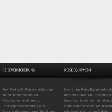
REISEVERSICHERUNG
REISE EQUIPMENT
Ihren Partner für Reiseversicherungen
Das richtige Reise Equipment ist d
finden sie hier bei uns. Ob
und O im Urlaub. Die Reiseausrüst
Reisekrankenversicherung,
lassen sich immer mehr einfallen, 
Reisegepäckversicherung oder
Outdoor Bereich ist der Markt mit 
Reiserücktrittsversicherung hier finden
oder weniger nützlichen Artikeln