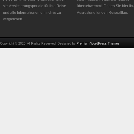
sie Versicherungsportale für ihre Reise
überschwemmt. Finden Sie hier ihr
und alle Informationen um richtig zu
Ausrüstung für den Reisealltag.
vergleichen.
Copyright © 2026. All Rights Reserved. Designed by
Premium WordPress Themes