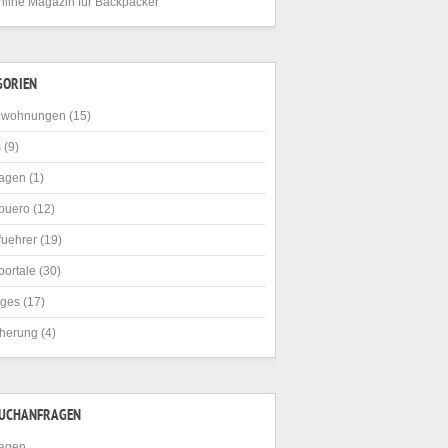
nline Magazin für Backpacker
GORIEN
nwohnungen
(15)
s
(9)
agen
(1)
buero
(12)
fuehrer
(19)
portale
(30)
iges
(17)
cherung
(4)
SUCHANFRAGEN
agen