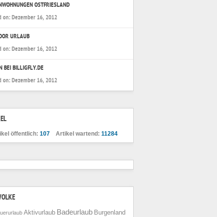
ENWOHNUNGEN OSTFRIESLAND
d on:
Dezember 16, 2012
OOR URLAUB
d on:
Dezember 16, 2012
N BEI BILLIGFLY.DE
d on:
Dezember 16, 2012
EL
ikel öffentlich:
107
Artikel wartend:
11284
WOLKE
Badeurlaub
Aktivurlaub
Burgenland
uerurlaub