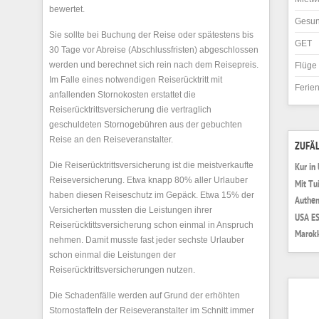
bewertet.
Gesun
Sie sollte bei Buchung der Reise oder spätestens bis
GET
30 Tage vor Abreise (Abschlussfristen) abgeschlossen
werden und berechnet sich rein nach dem Reisepreis.
Flüge
Im Falle eines notwendigen Reiserücktritt mit
Ferie
anfallenden Stornokosten erstattet die
Reiserücktrittsversicherung die vertraglich
geschuldeten Stornogebühren aus der gebuchten
Reise an den Reiseveranstalter.
ZUFÄL
Die Reiserücktrittsversicherung ist die meistverkaufte
Kur in
Reiseversicherung. Etwa knapp 80% aller Urlauber
Mit Tu
haben diesen Reiseschutz im Gepäck. Etwa 15% der
Authen
Versicherten mussten die Leistungen ihrer
USA ES
Reiserücktittsversicherung schon einmal in Anspruch
Marokk
nehmen. Damit musste fast jeder sechste Urlauber
schon einmal die Leistungen der
Reiserücktrittsversicherungen nutzen.
Die Schadenfälle werden auf Grund der erhöhten
Stornostaffeln der Reiseveranstalter im Schnitt immer