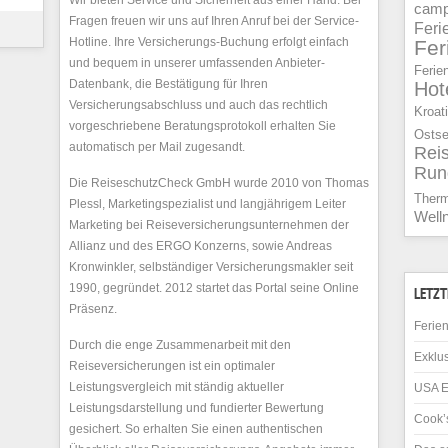
Wir bieten Service und Sicherheit aus einer Hand. Bei
camp
Fragen freuen wir uns auf Ihren Anruf bei der Service-
Feri
Hotline. Ihre Versicherungs-Buchung erfolgt einfach
Fe
und bequem in unserer umfassenden Anbieter-
Ferie
Datenbank, die Bestätigung für Ihren
Hot
Versicherungsabschluss und auch das rechtlich
Kroat
vorgeschriebene Beratungsprotokoll erhalten Sie
Osts
automatisch per Mail zugesandt.
Rei
Run
Die ReiseschutzCheck GmbH wurde 2010 von Thomas
Ther
Plessl, Marketingspezialist und langjährigem Leiter
Well
Marketing bei Reiseversicherungsunternehmen der
Allianz und des ERGO Konzerns, sowie Andreas
Kronwinkler, selbständiger Versicherungsmakler seit
1990, gegründet. 2012 startet das Portal seine Online
LETZT
Präsenz.
Ferien
Durch die enge Zusammenarbeit mit den
Exklus
Reiseversicherungen ist ein optimaler
Leistungsvergleich mit ständig aktueller
USA E
Leistungsdarstellung und fundierter Bewertung
Cook’s
gesichert. So erhalten Sie einen authentischen