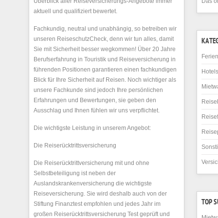
Überblick aller Reiseversicherungs-Angebote immer
Das o
aktuell und qualifiziert bewertet.
Fachkundig, neutral und unabhängig, so betreiben wir
unseren ReiseschutzCheck, denn wir tun alles, damit
KATE
Sie mit Sicherheit besser wegkommen! Über 20 Jahre
Ferie
Berufserfahrung in Touristik und Reiseversicherung in
führenden Positionen garantieren einen fachkundigen
Hotel
Blick für Ihre Sicherheit auf Reisen. Noch wichtiger als
Mietw
unsere Fachkunde sind jedoch Ihre persönlichen
Erfahrungen und Bewertungen, sie geben den
Reise
Ausschlag und Ihnen fühlen wir uns verpflichtet.
Reise
Die wichtigste Leistung in unserem Angebot:
Reise
Die Reiserücktrittsversicherung
Sonst
Versi
Die Reiserücktrittversicherung mit und ohne
Selbstbeteiligung ist neben der
Auslandskrankenversicherung die wichtigste
Reiseversicherung. Sie wird deshalb auch von der
TOP 
Stiftung Finanztest empfohlen und jedes Jahr im
großen Reiserücktrittsversicherung Test geprüft und
Mietw