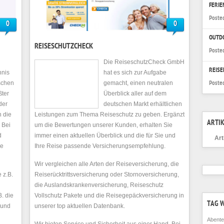
FERI
Poste
0
0
OUTD
REISESCHUTZCHECK
Poste
Die ReiseschutzCheck GmbH
REISE
hnis
hat es sich zur Aufgabe
tschen
gemacht, einen neutralen
Poste
ßter
Überblick aller auf dem
der
deutschen Markt erhältlichen
n die
Leistungen zum Thema Reiseschutz zu geben. Ergänzt
ARTIK
 Bei
um die Bewertungen unserer Kunden, erhalten Sie
d
immer einen aktuellen Überblick und die für Sie und
Art
ie
Ihre Reise passende Versicherungsempfehlung.
Wir vergleichen alle Arten der Reiseversicherung, die
 z.B.
Reiserücktrittsversicherung oder Stornoversicherung,
die Auslandskrankenversicherung, Reiseschutz
. die
Vollschutz Pakete und die Reisegepäckversicherung in
TAG 
 und
unserer top aktuellen Datenbank.
Abente