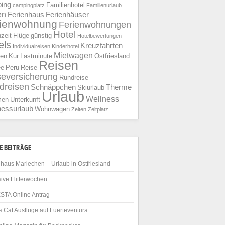
ing
Familienhotel
campingplatz
Familienurlaub
en
Ferienhaus
Ferienhäuser
rienwohnung
Ferienwohnungen
Hotel
nzeit
Flüge
günstig
Hotelbewertungen
els
Kreuzfahrten
Individualreisen
Kinderhotel
Mietwagen
ien
Kur
Lastminute
Ostfriesland
Reisen
ee
Peru
Reise
seversicherung
Rundreise
dreisen
Schnäppchen
Therme
Skiurlaub
Urlaub
Wellness
men
Unterkunft
nessurlaub
Wohnwagen
Zelten
Zeltplatz
E BEITRÄGE
haus Mariechen – Urlaub in Ostfriesland
ive Flitterwochen
STA Online Antrag
 Cat Ausflüge auf Fuerteventura