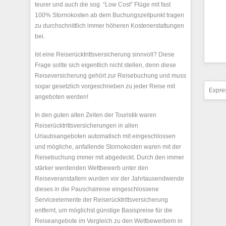
teurer und auch die sog. “Low Cost” Flüge mit fast
100% Stornokosten ab dem Buchungszeitpunkt tragen
zu durchschnittlich immer höheren Kostenerstattungen
bei.
Ist eine Reiserücktrittsversicherung sinnvoll? Diese
Frage sollte sich eigentlich nicht stellen, denn diese
Reiseversicherung gehört zur Reisebuchung und muss
sogar gesetzlich vorgeschrieben zu jeder Reise mit
Expres
angeboten werden!
In den guten alten Zeiten der Touristik waren
Reiserücktrittsversicherungen in allen
Urlaubsangeboten automatisch mit eingeschlossen
und mögliche, anfallende Stornokosten waren mit der
Reisebuchung immer mit abgedeckt. Durch den immer
stärker werdenden Wettbewerb unter den
Reiseveranstaltern wurden vor der Jahrtausendwende
dieses in die Pauschalreise eingeschlossene
Serviceelemente der Reiserücktrittsversicherung
entfernt, um möglichst günstige Basispreise für die
Reiseangebote im Vergleich zu den Wettbewerbern in