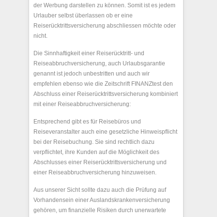
der Werbung darstellen zu können. Somit ist es jedem
Urlauber selbst überlassen ob er eine
Reiserücktrittsversicherung abschliessen möchte oder
nicht.
Die Sinnhaftigkeit einer Reiserücktritt- und
Reiseabbruchversicherung, auch Urlaubsgarantie
genannt ist jedoch unbestritten und auch wir
empfehlen ebenso wie die Zeitschrift FINANZtest den
Abschluss einer Reiserücktrittsversicherung kombiniert
mit einer Reiseabbruchversicherung:
Entsprechend gibt es für Reisebüros und
Reiseveranstalter auch eine gesetzliche Hinweispflicht
bei der Reisebuchung. Sie sind rechtlich dazu
verpflichtet, ihre Kunden auf die Möglichkeit des
Abschlusses einer Reiserücktrittsversicherung und
einer Reiseabbruchversicherung hinzuweisen.
Aus unserer Sicht sollte dazu auch die Prüfung auf
Vorhandensein einer Auslandskrankenversicherung
gehören, um finanzielle Risiken durch unerwartete