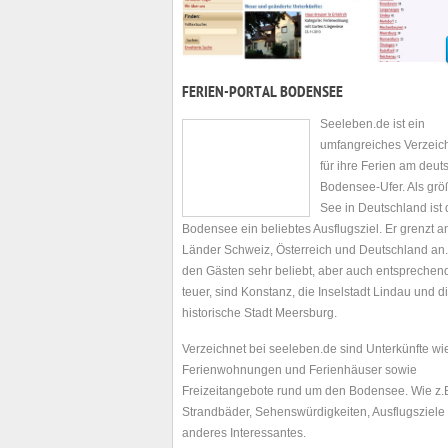
FERIEN-PORTAL BODENSEE
Seeleben.de ist ein
umfangreiches Verzeic
für ihre Ferien am deu
Bodensee-Ufer. Als grö
See in Deutschland ist 
Bodensee ein beliebtes Ausflugsziel. Er grenzt a
Länder Schweiz, Österreich und Deutschland an.
den Gästen sehr beliebt, aber auch entsprechen
teuer, sind Konstanz, die Inselstadt Lindau und d
historische Stadt Meersburg.
Verzeichnet bei seeleben.de sind Unterkünfte wie
Ferienwohnungen und Ferienhäuser sowie
Freizeitangebote rund um den Bodensee. Wie z.B
Strandbäder, Sehenswürdigkeiten, Ausflugsziele
anderes Interessantes.