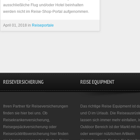
ausschließliche Flug und/oder Hotel beinhalten
werden nicht im Reise-Shop-Portal aufgenommen.
April 01, 2018 in
Reiseportale
REISEVERSICHERUNG
REISE EQUIPMENT
Ihren Partner für Reiseversicherungen
Das richtige Reise Equipment ist d
finden sie hier bei uns. Ob
und O im Urlaub. Die Reiseausrüst
Reisekrankenversicherung,
lassen sich immer mehr einfallen, 
Reisegepäckversicherung oder
Outdoor Bereich ist der Markt mit 
Reiserücktrittsversicherung hier finden
oder weniger nützlichen Artikeln