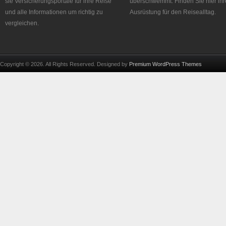
sie Versicherungsportale für ihre Reise
überschwemmt. Finden Sie hier ihr
und alle Informationen um richtig zu
Ausrüstung für den Reisealltag.
vergleichen.
Copyright © 2026. All Rights Reserved. Designed by
Premium WordPress Themes