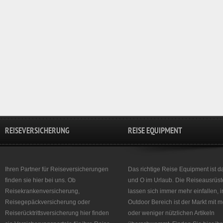
REISEVERSICHERUNG
REISE EQUIPMENT
Ihren Partner für Reiseversicherungen
Das richtige Reise Equipment ist d
finden sie hier bei uns. Ob
und O im Urlaub. Die Reiseausrüst
Reisekrankenversicherung,
lassen sich immer mehr einfallen, 
Reisegepäckversicherung oder
Outdoor Bereich ist der Markt mit 
Reiserücktrittsversicherung hier finden
oder weniger nützlichen Artikeln