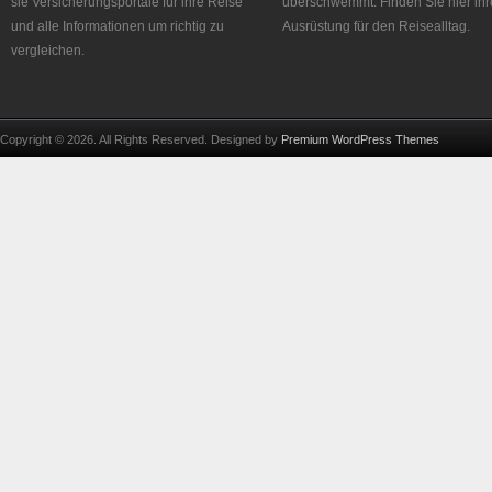
sie Versicherungsportale für ihre Reise
überschwemmt. Finden Sie hier ihr
und alle Informationen um richtig zu
Ausrüstung für den Reisealltag.
vergleichen.
Copyright © 2026. All Rights Reserved. Designed by
Premium WordPress Themes