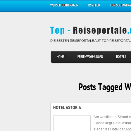
WEBSEITE EINTRAGEN
RSS FEED
TOP SUCHANFR
DIE BESTEN REISEPORTALE AUF TOP REISEPORTA
HOME
FERIENWOHNUNGEN
HOTELS
Posts Tagged Wi
HOTEL ASTORIA
Am westlichen Strand 
Caorle liegt Hotel Astori
elegantes Hotel der Ap