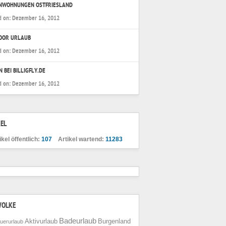
ENWOHNUNGEN OSTFRIESLAND
d on:
Dezember 16, 2012
OOR URLAUB
d on:
Dezember 16, 2012
N BEI BILLIGFLY.DE
d on:
Dezember 16, 2012
EL
ikel öffentlich:
107
Artikel wartend:
11283
WOLKE
Badeurlaub
Aktivurlaub
Burgenland
uerurlaub