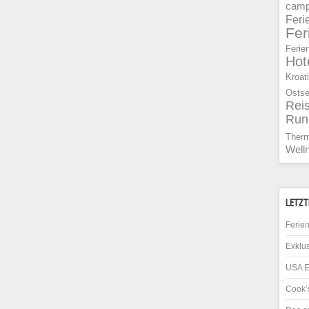
camp
Feri
Fe
Ferie
Hot
Kroat
Osts
Rei
Run
Ther
Well
LETZT
Ferien
Exklus
USA E
Cook’s