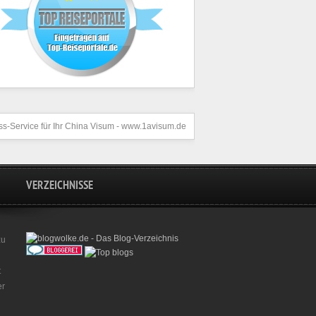
s-Service für Ihr
China Visum
- www.1avisum.de
VERZEICHNISSE
zu
t
er