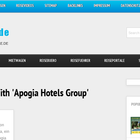
AGEN
REISEVIDEOS
SITEMAP
BACKLINKS
IMPRESSUM
DATENSCHUT
LE.DE
MIETWAGEN
REISEBUERO
REISEFUEHRER
REISEPORTALE
th 'Apogia Hotels Group'
POPU
con
a, ein
ogia