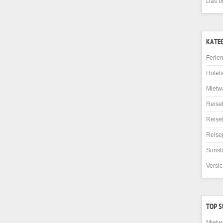
Das o
KATE
Ferie
Hotel
Mietw
Reise
Reise
Reise
Sonst
Versi
TOP 
Mietw