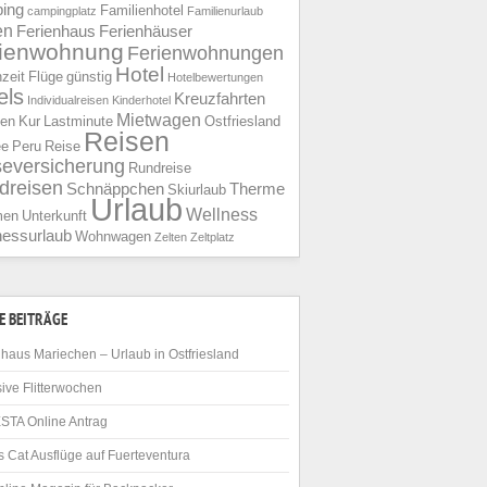
ing
Familienhotel
campingplatz
Familienurlaub
en
Ferienhaus
Ferienhäuser
rienwohnung
Ferienwohnungen
Hotel
nzeit
Flüge
günstig
Hotelbewertungen
els
Kreuzfahrten
Individualreisen
Kinderhotel
Mietwagen
ien
Kur
Lastminute
Ostfriesland
Reisen
ee
Peru
Reise
seversicherung
Rundreise
dreisen
Schnäppchen
Therme
Skiurlaub
Urlaub
Wellness
men
Unterkunft
nessurlaub
Wohnwagen
Zelten
Zeltplatz
E BEITRÄGE
haus Mariechen – Urlaub in Ostfriesland
ive Flitterwochen
STA Online Antrag
 Cat Ausflüge auf Fuerteventura