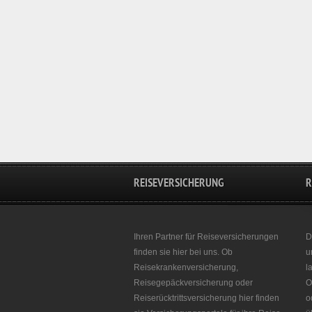
REISEVERSICHERUNG
R
Ihren Partner für Reiseversicherungen
D
finden sie hier bei uns. Ob
u
Reisekrankenversicherung,
l
Reisegepäckversicherung oder
O
Reiserücktrittsversicherung hier finden
o