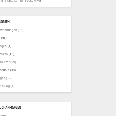
nline Magazin für Backpacker
GORIEN
nwohnungen
(15)
s
(9)
agen
(1)
buero
(12)
fuehrer
(19)
portale
(30)
iges
(17)
cherung
(4)
SUCHANFRAGEN
agen