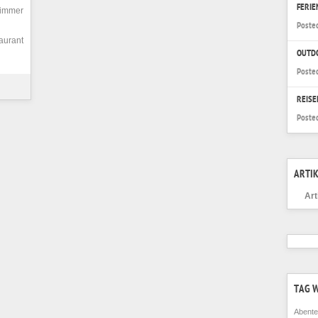
FERI
Zimmer
Poste
aurant
OUTD
Poste
REISE
Poste
ARTIK
Art
TAG 
Abente