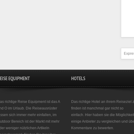
Expres
EISE EQUIPMENT
HOTELS
as richtige Reise Equipment ist das A
Das richtige Hotel an ihrem Reiseziel 
nd O im Urlaub. Die Reiseausrüster
finden ist manchmal gar nicht so
assen sich immer mehr einfallen, im
einfach. Hier haben sie die Möglichkei
utdoor Bereich ist der Markt mit mehr
einige Anbieter zu vergleichen und üb
der weniger nützlichen Artikeln
Kommentare zu bewerten.