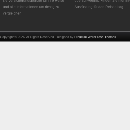
sie Versicherungsportale für ihre Reise
überschwemmt. Finden Sie hier ihr
und alle Informationen um richtig zu
Ausrüstung für den Reisealltag.
vergleichen.
Copyright © 2026. All Rights Reserved. Designed by
Premium WordPress Themes