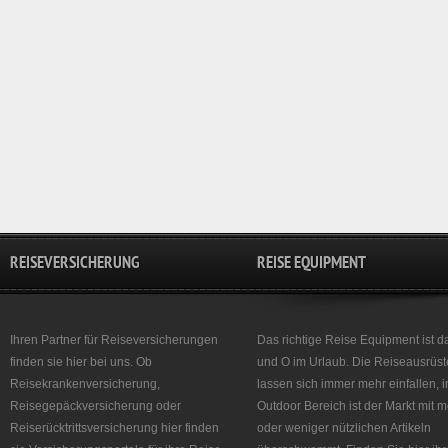
REISEVERSICHERUNG
REISE EQUIPMENT
Ihren Partner für Reiseversicherungen
Das richtige Reise Equipment ist d
finden sie hier bei uns. Ob
und O im Urlaub. Die Reiseausrüst
Reisekrankenversicherung,
lassen sich immer mehr einfallen, 
Reisegepäckversicherung oder
Outdoor Bereich ist der Markt mit 
Reiserücktrittsversicherung hier finden
oder weniger nützlichen Artikeln