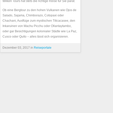
Wilken Tours hat stets die richtige Reise für Sie parat.
Ob eine Bergtour zu den hohen Vulkanen wie Ojos de
Salado, Sajama, Chimborazo, Cotopaxi oder
Chachani, Ausflüge zum mystischen Titicacasee, den
Inkaruinen von Machu Picchu oder Ollantaytambo,
oder gar Besichtigungen kolonialer Städte wie La Paz,
Cusco oder Quito – alles lässt sich organisieren.
Dezember 03, 2017 in
Reiseportale