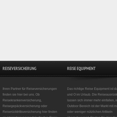
REISEVERSICHERUNG
REISE EQUIPMENT
Ihren Partner für Reiseversicherungen
Das richtige Reise Equipment ist d
finden sie hier bei uns. Ob
und O im Urlaub. Die Reiseausrüst
Reisekrankenversicherung,
lassen sich immer mehr einfallen, 
Reisegepäckversicherung oder
Outdoor Bereich ist der Markt mit 
Reiserücktrittsversicherung hier finden
oder weniger nützlichen Artikeln