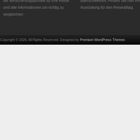
sie Versicherungsportale für ihre Reise
überschwemmt. Finden Sie hier ihr
und alle Informationen um richtig zu
Ausrüstung für den Reisealltag.
vergleichen.
Copyright © 2026. All Rights Reserved. Designed by
Premium WordPress Themes