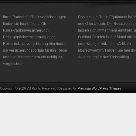
Ihren Partner für Reiseversicherungen
Das richtige Reise Equipment ist d
finden sie hier bei uns. Ob
und O im Urlaub. Die Reiseausrüst
Reisekrankenversicherung,
lassen sich immer mehr einfallen, 
Reisegepäckversicherung oder
Outdoor Bereich ist der Markt mit 
Reiserücktrittsversicherung hier finden
oder weniger nützlichen Artikeln
sie Versicherungsportale für ihre Reise
überschwemmt. Finden Sie hier ihr
und alle Informationen um richtig zu
Ausrüstung für den Reisealltag.
vergleichen.
Copyright © 2026. All Rights Reserved. Designed by
Premium WordPress Themes