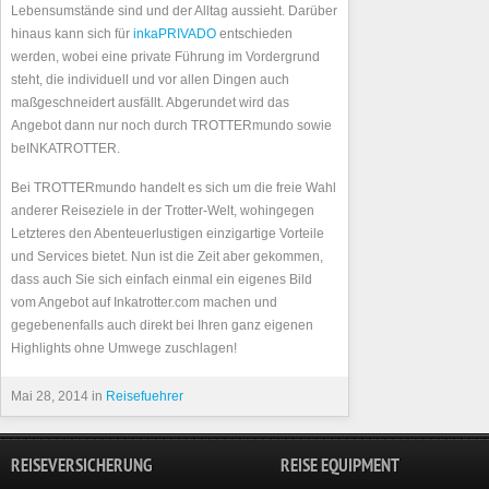
Lebensumstände sind und der Alltag aussieht. Darüber
hinaus kann sich für
inkaPRIVADO
entschieden
werden, wobei eine private Führung im Vordergrund
steht, die individuell und vor allen Dingen auch
maßgeschneidert ausfällt. Abgerundet wird das
Angebot dann nur noch durch TROTTERmundo sowie
beINKATROTTER.
Bei TROTTERmundo handelt es sich um die freie Wahl
anderer Reiseziele in der Trotter-Welt, wohingegen
Letzteres den Abenteuerlustigen einzigartige Vorteile
und Services bietet. Nun ist die Zeit aber gekommen,
dass auch Sie sich einfach einmal ein eigenes Bild
vom Angebot auf Inkatrotter.com machen und
gegebenenfalls auch direkt bei Ihren ganz eigenen
Highlights ohne Umwege zuschlagen!
Mai 28, 2014 in
Reisefuehrer
REISEVERSICHERUNG
REISE EQUIPMENT