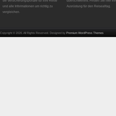
sie Versicherungsportale für ihre Reise
überschwemmt. Finden Sie hier ihr
und alle Informationen um richtig zu
Ausrüstung für den Reisealltag.
vergleichen.
Copyright © 2026. All Rights Reserved. Designed by
Premium WordPress Themes