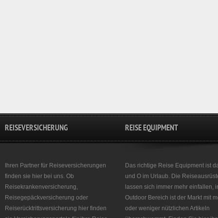
REISEVERSICHERUNG
REISE EQUIPMENT
Ihren Partner für Reiseversicherungen
Das richtige Reise Equipment ist d
finden sie hier bei uns. Ob
und O im Urlaub. Die Reiseausrüst
Reisekrankenversicherung,
lassen sich immer mehr einfallen, 
Reisegepäckversicherung oder
Outdoor Bereich ist der Markt mit 
Reiserücktrittsversicherung hier finden
oder weniger nützlichen Artikeln