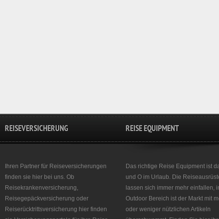
REISEVERSICHERUNG
REISE EQUIPMENT
Ihren Partner für Reiseversicherungen
Das richtige Reise Equipment ist d
finden sie hier bei uns. Ob
und O im Urlaub. Die Reiseausrüst
Reisekrankenversicherung,
lassen sich immer mehr einfallen, 
Reisegepäckversicherung oder
Outdoor Bereich ist der Markt mit 
Reiserücktrittsversicherung hier finden
oder weniger nützlichen Artikeln