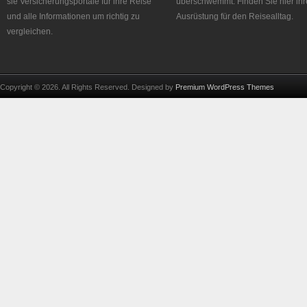
sie Versicherungsportale für ihre Reise
überschwemmt. Finden Sie hier ihr
und alle Informationen um richtig zu
Ausrüstung für den Reisealltag.
vergleichen.
Copyright © 2026. All Rights Reserved. Designed by
Premium WordPress Themes