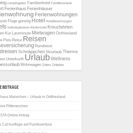
ing
Familienhotel
campingplatz
Familienurlaub
en
Ferienhaus
Ferienhäuser
rienwohnung
Ferienwohnungen
Hotel
nzeit
Flüge
günstig
Hotelbewertungen
els
Kreuzfahrten
Individualreisen
Kinderhotel
Mietwagen
ien
Kur
Lastminute
Ostfriesland
Reisen
ee
Peru
Reise
seversicherung
Rundreise
dreisen
Schnäppchen
Therme
Skiurlaub
Urlaub
Wellness
men
Unterkunft
nessurlaub
Wohnwagen
Zelten
Zeltplatz
E BEITRÄGE
haus Mariechen – Urlaub in Ostfriesland
ive Flitterwochen
STA Online Antrag
 Cat Ausflüge auf Fuerteventura