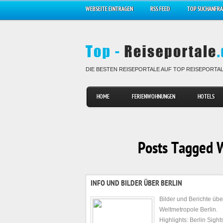
WEBSEITE EINTRAGEN
RSS FEED
TOP SUCHANFR
DIE BESTEN REISEPORTALE AUF TOP REISEPORTA
HOME
FERIENWOHNUNGEN
HOTELS
Posts Tagged W
INFO UND BILDER ÜBER BERLIN
Bilder und Berichte übe
Weltmetropole Berlin.
Highlights: Berlin Sigh