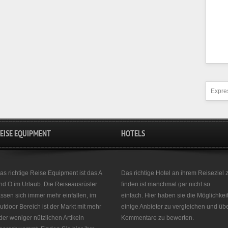
Expres
EISE EQUIPMENT
HOTELS
as richtige Reise Equipment ist das A
Das richtige Hotel an ihrem Reiseziel 
nd O im Urlaub. Die Reiseausrüster
finden ist manchmal gar nicht so
assen sich immer mehr einfallen, im
einfach. Hier haben sie die Möglichkei
utdoor Bereich ist der Markt mit mehr
einige Anbieter zu vergleichen und üb
der weniger nützlichen Artikeln
Kommentare zu bewerten.