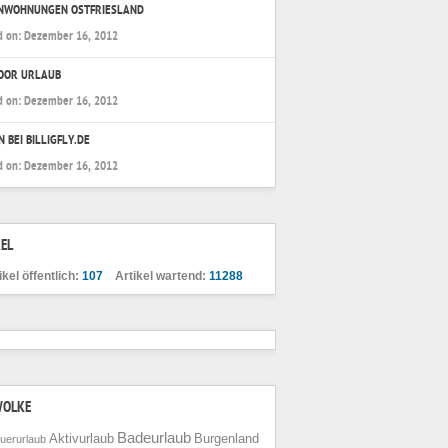
ENWOHNUNGEN OSTFRIESLAND
d on:
Dezember 16, 2012
OOR URLAUB
d on:
Dezember 16, 2012
N BEI BILLIGFLY.DE
d on:
Dezember 16, 2012
EL
ikel öffentlich:
107
Artikel wartend:
11288
WOLKE
Badeurlaub
Aktivurlaub
Burgenland
uerurlaub