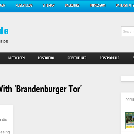
AGEN
REISEVIDEOS
SITEMAP
BACKLINKS
IMPRESSUM
DATENSCHUT
LE.DE
MIETWAGEN
REISEBUERO
REISEFUEHRER
REISEPORTALE
ith 'Brandenburger Tor'
POPU
r die
tseeing