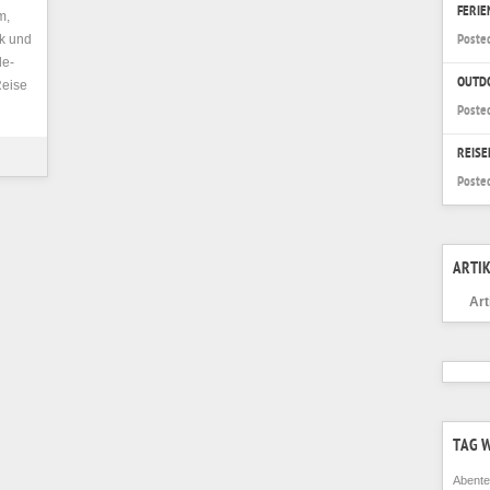
FERI
m,
k und
Poste
le-
OUTD
Reise
Poste
REISE
Poste
ARTIK
Art
TAG 
Abente