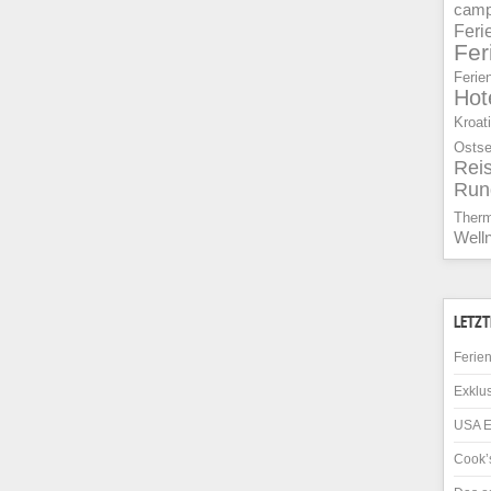
camp
Feri
Fe
Ferie
Hot
Kroat
Osts
Rei
Run
Ther
Well
LETZT
Ferien
Exklus
USA E
Cook’s