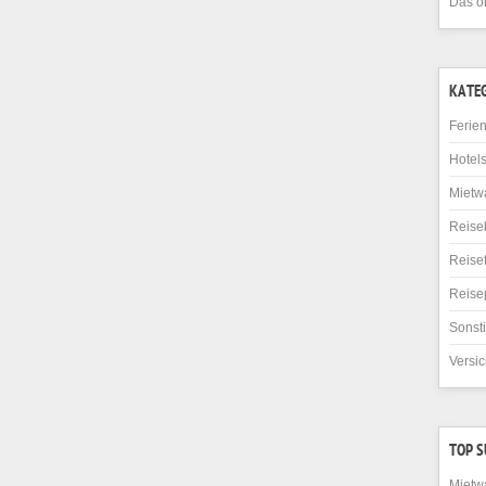
Das o
KATE
Ferie
Hotel
Mietw
Reise
Reise
Reise
Sonst
Versi
TOP 
Mietw