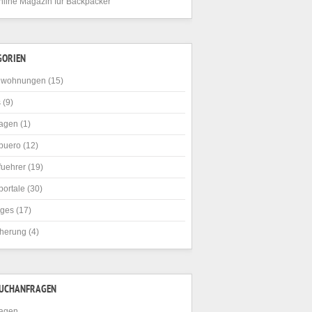
nline Magazin für Backpacker
GORIEN
nwohnungen
(15)
s
(9)
agen
(1)
buero
(12)
fuehrer
(19)
portale
(30)
iges
(17)
cherung
(4)
SUCHANFRAGEN
agen