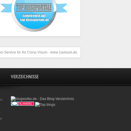
s-Service für Ihr
China Visum
- www.1avisum.de
VERZEICHNISSE
zu
t
er