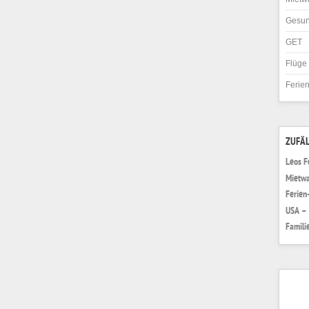
Gesun
GET
Flüge
Ferie
ZUFÄL
Leos F
Mietwa
Ferien
USA – 
Famili