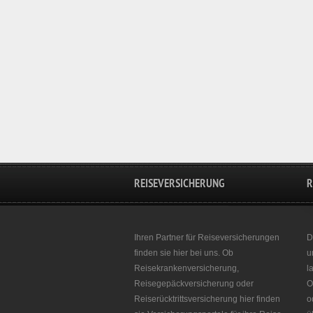
REISEVERSICHERUNG
R
Ihren Partner für Reiseversicherungen
D
finden sie hier bei uns. Ob
u
Reisekrankenversicherung,
l
Reisegepäckversicherung oder
O
Reiserücktrittsversicherung hier finden
o