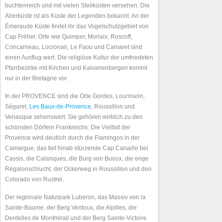
buchtenreich und mit vielen Steilküsten versehen. Die
Aberküste ist als Küste der Legenden bekannt. An der
Émeraude Küste findet ihr das Vogelschutzgebiet von
Cap Fréhel. Orte wie Quimper, Morlaix, Roscoff,
Concarneau, Locronan, Le Faou und Camaret sind
einen Ausflug wert. Die religiöse Kultur der umfriedeten
Pfarrbezirke mit Kirchen und Kalvarienbergen kommt
nur in der Bretagne vor.
In der PROVENCE sind die Orte Gordes, Lourmarin,
Séguret,
Les Baux-de-Provence
, Roussillon und
Venasque sehenswert. Sie gehören wirklich zu den
schönsten Dörfern Frankreichs. Die Vielfalt der
Provence wird deutlich durch die Flamingos in der
Camargue, das tief hinab stürzende Cap Canaille bei
Cassis, die Calanques, die Burg von Buoux, die enge
Régalonschlucht, der Ockerweg in Roussillon und den
Colorado von Rustrel.
Der regionale Naturpark Luberon, das Massiv von la
Sainte-Baume, der Berg Ventoux, die Alpilles, die
Dentelles de Montmirail und der Berg Sainte-Victoire