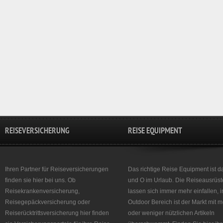
REISEVERSICHERUNG
REISE EQUIPMENT
Ihren Partner für Reiseversicherungen
Das richtige Reise Equipment ist d
finden sie hier bei uns. Ob
und O im Urlaub. Die Reiseausrüst
Reisekrankenversicherung,
lassen sich immer mehr einfallen, 
Reisegepäckversicherung oder
Outdoor Bereich ist der Markt mit 
Reiserücktrittsversicherung hier finden
oder weniger nützlichen Artikeln