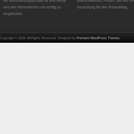
sie Versicherungsportale für ihre Reise
überschwemmt. Finden Sie hier ihr
und alle Informationen um richtig zu
Ausrüstung für den Reisealltag.
vergleichen.
Copyright © 2026. All Rights Reserved. Designed by
Premium WordPress Themes