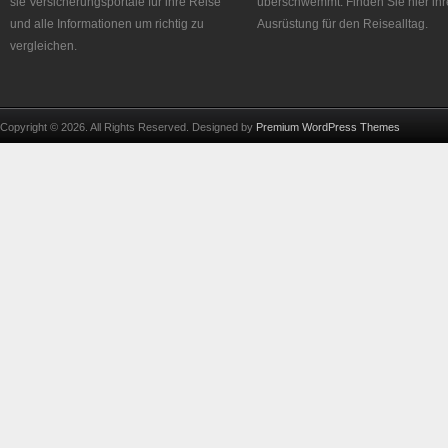
sie Versicherungsportale für ihre Reise
überschwemmt. Finden Sie hier ihr
und alle Informationen um richtig zu
Ausrüstung für den Reisealltag.
vergleichen.
Copyright © 2026. All Rights Reserved. Designed by
Premium WordPress Themes