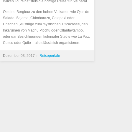
Wilken Tours hat stets die richtige Reise für Sie parat.
Ob eine Bergtour zu den hohen Vulkanen wie Ojos de
Salado, Sajama, Chimborazo, Cotopaxi oder
Chachani, Ausflüge zum mystischen Titicacasee, den
Inkaruinen von Machu Picchu oder Ollantaytambo,
oder gar Besichtigungen kolonialer Städte wie La Paz,
Cusco oder Quito – alles lässt sich organisieren.
Dezember 03, 2017 in
Reiseportale