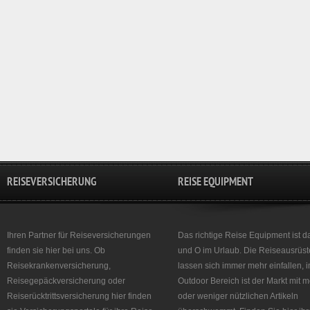
REISEVERSICHERUNG
REISE EQUIPMENT
Ihren Partner für Reiseversicherungen
Das richtige Reise Equipment ist d
finden sie hier bei uns. Ob
und O im Urlaub. Die Reiseausrüst
Reisekrankenversicherung,
lassen sich immer mehr einfallen, 
Reisegepäckversicherung oder
Outdoor Bereich ist der Markt mit 
Reiserücktrittsversicherung hier finden
oder weniger nützlichen Artikeln