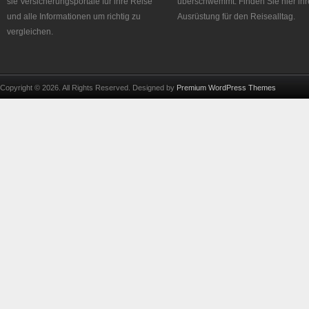
sie Versicherungsportale für ihre Reise
überschwemmt. Finden Sie hier ihr
und alle Informationen um richtig zu
Ausrüstung für den Reisealltag.
vergleichen.
Copyright © 2026. All Rights Reserved. Designed by
Premium WordPress Themes