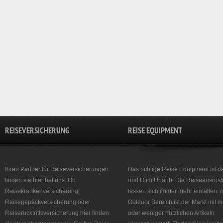
REISEVERSICHERUNG
REISE EQUIPMENT
Ihren Partner für Reiseversicherungen
Das richtige Reise Equipment ist d
finden sie hier bei uns. Ob
und O im Urlaub. Die Reiseausrüst
Reisekrankenversicherung,
lassen sich immer mehr einfallen, 
Reisegepäckversicherung oder
Outdoor Bereich ist der Markt mit 
Reiserücktrittsversicherung hier finden
oder weniger nützlichen Artikeln