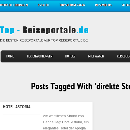
WEBSEITE EINTRAGEN
RSS FEED
TOP SUCHANFRAGEN
REISEVIDEOS
SITEM
DIE BESTEN REISEPORTALE AUF TOP REISEPORTALE.DE
HOME
FERIENWOHNUNGEN
HOTELS
MIETWAGEN
REISEBUE
Posts Tagged With 'direkte St
HOTEL ASTORIA
Am westlichen Strand con
Caorle liegt Hotel Astoria, ein
elegantes Hotel der Apogia