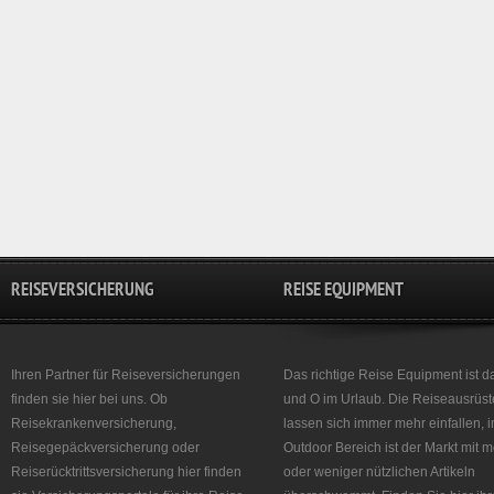
REISEVERSICHERUNG
REISE EQUIPMENT
Ihren Partner für Reiseversicherungen
Das richtige Reise Equipment ist d
finden sie hier bei uns. Ob
und O im Urlaub. Die Reiseausrüst
Reisekrankenversicherung,
lassen sich immer mehr einfallen, 
Reisegepäckversicherung oder
Outdoor Bereich ist der Markt mit 
Reiserücktrittsversicherung hier finden
oder weniger nützlichen Artikeln