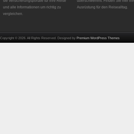
sie Versicherungsportale für ihre Reise
überschwemmt. Finden Sie hier ihr
und alle Informationen um richtig zu
Ausrüstung für den Reisealltag.
vergleichen.
Copyright © 2026. All Rights Reserved. Designed by
Premium WordPress Themes