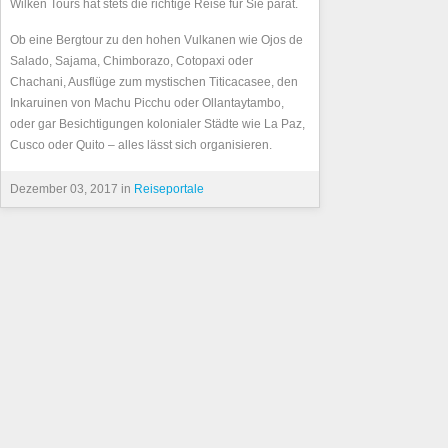
Wilken Tours hat stets die richtige Reise für Sie parat.
Ob eine Bergtour zu den hohen Vulkanen wie Ojos de
Salado, Sajama, Chimborazo, Cotopaxi oder
Chachani, Ausflüge zum mystischen Titicacasee, den
Inkaruinen von Machu Picchu oder Ollantaytambo,
oder gar Besichtigungen kolonialer Städte wie La Paz,
Cusco oder Quito – alles lässt sich organisieren.
Dezember 03, 2017 in
Reiseportale