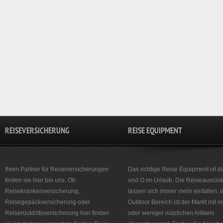
REISEVERSICHERUNG
REISE EQUIPMENT
Ihren Partner für Reiseversicherungen
Das richtige Reise Equipment ist d
finden sie hier bei uns. Ob
und O im Urlaub. Die Reiseausrüst
Reisekrankenversicherung,
lassen sich immer mehr einfallen, 
Reisegepäckversicherung oder
Outdoor Bereich ist der Markt mit 
Reiserücktrittsversicherung hier finden
oder weniger nützlichen Artikeln