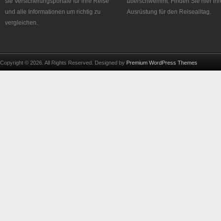
sie Versicherungsportale für ihre Reise
überschwemmt. Finden Sie hier ihr
und alle Informationen um richtig zu
Ausrüstung für den Reisealltag.
vergleichen.
Copyright © 2026. All Rights Reserved. Designed by
Premium WordPress Themes