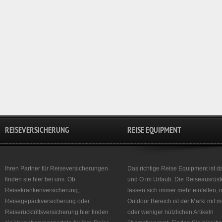
REISEVERSICHERUNG
REISE EQUIPMENT
Ihren Partner für Reiseversicherungen
Das richtige Reise Equipment ist d
finden sie hier bei uns. Ob
und O im Urlaub. Die Reiseausrüst
Reisekrankenversicherung,
lassen sich immer mehr einfallen, 
Reisegepäckversicherung oder
Outdoor Bereich ist der Markt mit 
Reiserücktrittsversicherung hier finden
oder weniger nützlichen Artikeln