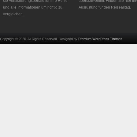
sie Versicherungsportale für ihre Reise
überschwemmt. Finden Sie hier ihr
und alle Informationen um richtig zu
Ausrüstung für den Reisealltag.
vergleichen.
Copyright © 2026. All Rights Reserved. Designed by
Premium WordPress Themes