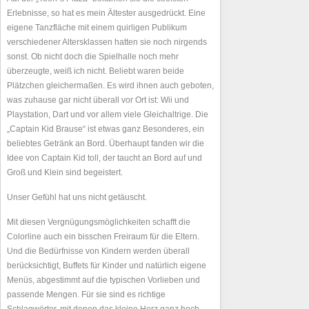
Erlebnisse, so hat es mein Ältester ausgedrückt. Eine
eigene Tanzfläche mit einem quirligen Publikum
verschiedener Altersklassen hatten sie noch nirgends
sonst. Ob nicht doch die Spielhalle noch mehr
überzeugte, weiß ich nicht. Beliebt waren beide
Plätzchen gleichermaßen. Es wird ihnen auch geboten,
was zuhause gar nicht überall vor Ort ist: Wii und
Playstation, Dart und vor allem viele Gleichaltrige. Die
„Captain Kid Brause“ ist etwas ganz Besonderes, ein
beliebtes Getränk an Bord. Überhaupt fanden wir die
Idee von Captain Kid toll, der taucht an Bord auf und
Groß und Klein sind begeistert.
Unser Gefühl hat uns nicht getäuscht.
Mit diesen Vergnügungsmöglichkeiten schafft die
Colorline auch ein bisschen Freiraum für die Eltern.
Und die Bedürfnisse von Kindern werden überall
berücksichtigt, Buffets für Kinder und natürlich eigene
Menüs, abgestimmt auf die typischen Vorlieben und
passende Mengen. Für sie sind es richtige