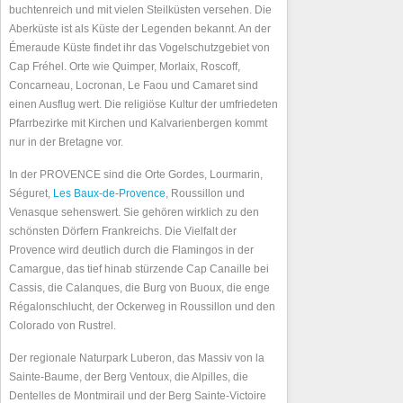
buchtenreich und mit vielen Steilküsten versehen. Die
Aberküste ist als Küste der Legenden bekannt. An der
Émeraude Küste findet ihr das Vogelschutzgebiet von
Cap Fréhel. Orte wie Quimper, Morlaix, Roscoff,
Concarneau, Locronan, Le Faou und Camaret sind
einen Ausflug wert. Die religiöse Kultur der umfriedeten
Pfarrbezirke mit Kirchen und Kalvarienbergen kommt
nur in der Bretagne vor.
In der PROVENCE sind die Orte Gordes, Lourmarin,
Séguret,
Les Baux-de-Provence
, Roussillon und
Venasque sehenswert. Sie gehören wirklich zu den
schönsten Dörfern Frankreichs. Die Vielfalt der
Provence wird deutlich durch die Flamingos in der
Camargue, das tief hinab stürzende Cap Canaille bei
Cassis, die Calanques, die Burg von Buoux, die enge
Régalonschlucht, der Ockerweg in Roussillon und den
Colorado von Rustrel.
Der regionale Naturpark Luberon, das Massiv von la
Sainte-Baume, der Berg Ventoux, die Alpilles, die
Dentelles de Montmirail und der Berg Sainte-Victoire