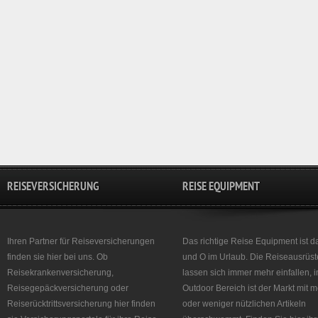
REISEVERSICHERUNG
REISE EQUIPMENT
Ihren Partner für Reiseversicherungen
Das richtige Reise Equipment ist d
finden sie hier bei uns. Ob
und O im Urlaub. Die Reiseausrüst
Reisekrankenversicherung,
lassen sich immer mehr einfallen, 
Reisegepäckversicherung oder
Outdoor Bereich ist der Markt mit 
Reiserücktrittsversicherung hier finden
oder weniger nützlichen Artikeln