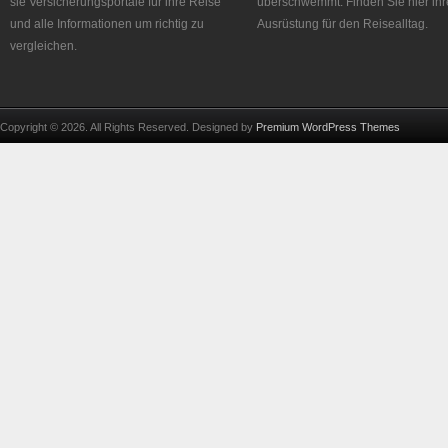
sie Versicherungsportale für ihre Reise
überschwemmt. Finden Sie hier ihr
und alle Informationen um richtig zu
Ausrüstung für den Reisealltag.
vergleichen.
Copyright © 2026. All Rights Reserved. Designed by
Premium WordPress Themes