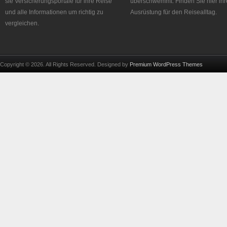
sie Versicherungsportale für ihre Reise
überschwemmt. Finden Sie hier ihr
und alle Informationen um richtig zu
Ausrüstung für den Reisealltag.
vergleichen.
Copyright © 2026. All Rights Reserved. Designed by
Premium WordPress Themes