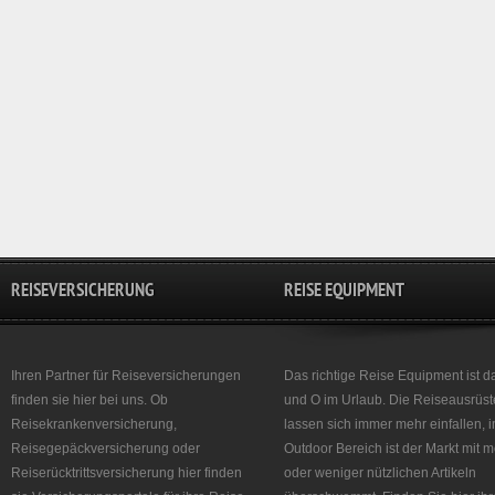
REISEVERSICHERUNG
REISE EQUIPMENT
Ihren Partner für Reiseversicherungen
Das richtige Reise Equipment ist d
finden sie hier bei uns. Ob
und O im Urlaub. Die Reiseausrüst
Reisekrankenversicherung,
lassen sich immer mehr einfallen, 
Reisegepäckversicherung oder
Outdoor Bereich ist der Markt mit 
Reiserücktrittsversicherung hier finden
oder weniger nützlichen Artikeln