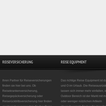
REISEVERSICHERUNG
REISE EQUIPMENT
Ihren Partner für Reiseversicherungen
Das richtige Reise Equipment ist d
finden sie hier bei uns. Ob
und O im Urlaub. Die Reiseausrüst
Reisekrankenversicherung,
lassen sich immer mehr einfallen, 
Reisegepäckversicherung oder
Outdoor Bereich ist der Markt mit 
Reiserücktrittsversicherung hier finden
oder weniger nützlichen Artikeln