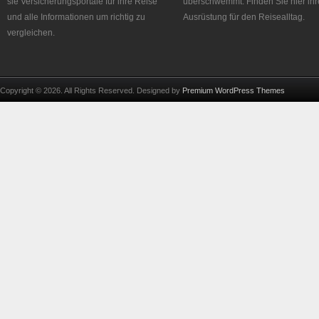
sie Versicherungsportale für ihre Reise
überschwemmt. Finden Sie hier ihr
und alle Informationen um richtig zu
Ausrüstung für den Reisealltag.
vergleichen.
Copyright © 2026. All Rights Reserved. Designed by
Premium WordPress Themes