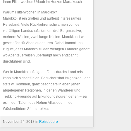
Ihren Flitterwochen Urlaub im Herzen Marrakesch.
Warum Flitterwochen in Marokko?
Marokko ist ein großes und äußerst interessantes
Reiseland. Viele Rückkehrer schwärmen von den
vielfältigen Landschaftsformen: drei Bergmassive,
mehrere Wüsten, zwei lange Küsten. Marokko ist wie
geschaffen für Abenteuertouren. Dabei kommt uns
zugute, dass Marokko zu den wenigen Ländern gehört,
wo Abenteuerreisen überhaupt noch entspannt
durchführen sind.
Wer in Marokko auf eigene Faust durchs Land reist,
kann sich sicher fühlen! Besucher sind im ganzen Land
stets willkommen, ganz besonders in eben jenen
abgelegenen Regionen, in denen Wanderer und
Trekking-Freunde auf Erkundungstouren gehen – sei
es in den Tälern des Hohen Atlas oder in den
Wüstendörfern Südmarokkos.
November 24, 2018 in
Reisebuero