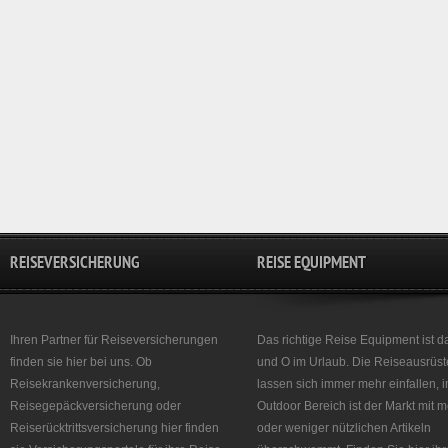
REISEVERSICHERUNG
REISE EQUIPMENT
Ihren Partner für Reiseversicherungen
Das richtige Reise Equipment ist d
finden sie hier bei uns. Ob
und O im Urlaub. Die Reiseausrüst
Reisekrankenversicherung,
lassen sich immer mehr einfallen, 
Reisegepäckversicherung oder
Outdoor Bereich ist der Markt mit 
Reiserücktrittsversicherung hier finden
oder weniger nützlichen Artikeln