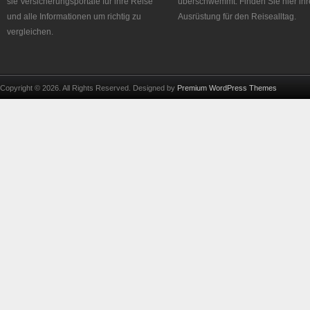
sie Versicherungsportale für ihre Reise
überschwemmt. Finden Sie hier ihr
und alle Informationen um richtig zu
Ausrüstung für den Reisealltag.
vergleichen.
Copyright © 2026. All Rights Reserved. Designed by
Premium WordPress Themes