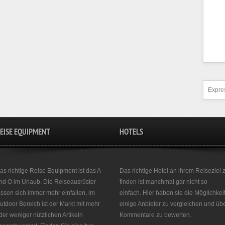
Expres
EISE EQUIPMENT
HOTELS
as richtige Reise Equipment ist das A
Das richtige Hotel an ihrem Reiseziel 
nd O im Urlaub. Die Reiseausrüster
finden ist manchmal gar nicht so
assen sich immer mehr einfallen, im
einfach. Hier haben sie die Möglichkei
utdoor Bereich ist der Markt mit mehr
einige Anbieter zu vergleichen und üb
der weniger nützlichen Artikeln
Kommentare zu bewerten.