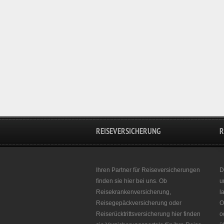
REISEVERSICHERUNG
R
Ihren Partner für Reiseversicherungen
D
finden sie hier bei uns. Ob
u
Reisekrankenversicherung,
l
Reisegepäckversicherung oder
O
Reiserücktrittsversicherung hier finden
o