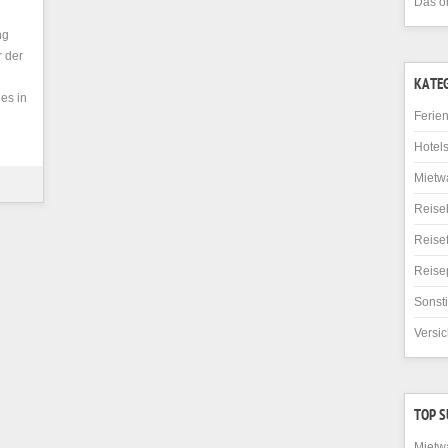
Das o
ng
 der
KATE
les in
Ferie
Hotel
Mietw
Reise
Reise
Reise
Sonst
Versi
TOP 
Mietw