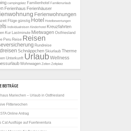
ing
Familienhotel
campingplatz
Familienurlaub
en
Ferienhaus
Ferienhäuser
rienwohnung
Ferienwohnungen
Hotel
nzeit
Flüge
günstig
Hotelbewertungen
els
Kreuzfahrten
Individualreisen
Kinderhotel
Mietwagen
ien
Kur
Lastminute
Ostfriesland
Reisen
ee
Peru
Reise
seversicherung
Rundreise
dreisen
Schnäppchen
Therme
Skiurlaub
Urlaub
Wellness
men
Unterkunft
nessurlaub
Wohnwagen
Zelten
Zeltplatz
E BEITRÄGE
haus Mariechen – Urlaub in Ostfriesland
ive Flitterwochen
STA Online Antrag
 Cat Ausflüge auf Fuerteventura