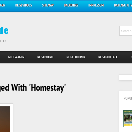
AGEN
REISEVIDEOS
SITEMAP
BACKLINKS
IMPRESSUM
DATENSCHUT
LE.DE
MIETWAGEN
REISEBUERO
REISEFUEHRER
REISEPORTALE
ged With 'Homestay'
POPU