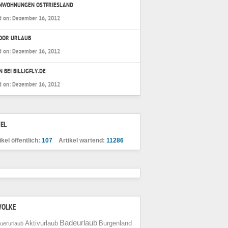
ENWOHNUNGEN OSTFRIESLAND
d on:
Dezember 16, 2012
OOR URLAUB
d on:
Dezember 16, 2012
N BEI BILLIGFLY.DE
d on:
Dezember 16, 2012
EL
ikel öffentlich:
107
Artikel wartend:
11286
WOLKE
Badeurlaub
Aktivurlaub
Burgenland
uerurlaub