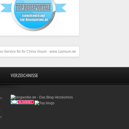
s-Service für Ihr
China Visum
- www.1avisum.de
VERZEICHNISSE
zu
t
er