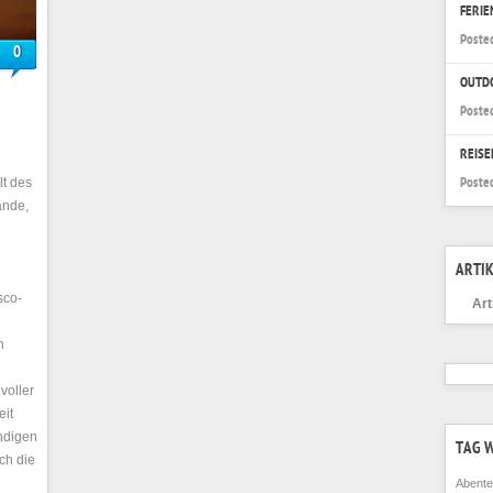
FERI
Poste
0
OUTD
Poste
REISE
t des
Poste
ände,
ARTIK
sco-
Art
n
voller
eit
endigen
TAG 
ch die
Abente