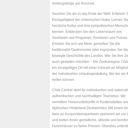
Andengebirge am Horizont.
Tauchen Sie ein in das Ende der Welt. Erfahren S
Einzigartigkeit der chilenischen Natur. Lernen Si
herzliche Kultur und ihre sympathischen Mensc
kennen. Entdecken Sie den Lebensraum von
Seelöwen und Pinguinen, Kondoren und Pumas.
Erholen Sie sich am Meer, genießen Sie die
traditionelle Gastronomie oder ergründen Sie die
bewegte Geschichte des Landes. Wie Sie Ihre Ze
auch gestalten möchten − Die Zentralregion Chile
ein einzigartiger Ort mit einer Vielzahl an Möglic
der individuellen Urlaubsgestaltung. Bei der wir 
helfen können.
Chile Central steht für individuellen und naturna
authentischen und nachhaltigen Tourismus. Wir
vermitteln Ferienunterkünfte in Küstenstädten un
idyllischen Hinterland Zentralchiles. Mit einem br
Netz an Kooperationspartnern operieren wir vor 
und bieten Ihnen gemütliche, stilvolle und komfor
Ferienhäuser zu fairen Preisen. Überdies unters