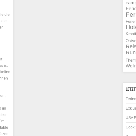
camp
Feri
Fe
ie die
e die
Ferie
Hot
hen
Kroat
Osts
Rei
Run
it
Ther
s ist
Well
hkeiten
Ihnen
LETZT
hen,
Ferien
d im
Exklus
eiten
USA E
Ort
Cook’s
table
tützen