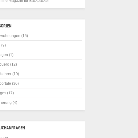
nline Magazin für Backpacker
GORIEN
nwohnungen
(15)
s
(9)
agen
(1)
buero
(12)
fuehrer
(19)
portale
(30)
iges
(17)
cherung
(4)
SUCHANFRAGEN
agen