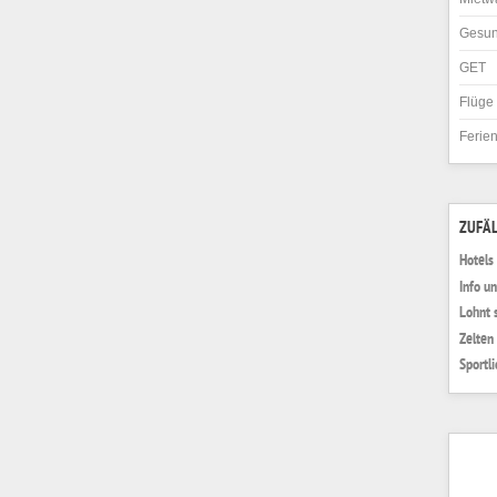
Gesun
GET
Flüge
Ferie
ZUFÄL
Hotels 
Info un
Lohnt 
Zelten
Sportl