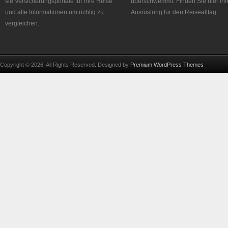
sie Versicherungsportale für ihre Reise
überschwemmt. Finden Sie hier ihr
und alle Informationen um richtig zu
Ausrüstung für den Reisealltag.
vergleichen.
Copyright © 2026. All Rights Reserved. Designed by
Premium WordPress Themes