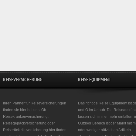
REISEVERSICHERUNG
REISE EQUIPMENT
Ihren Partner für Reiseversicherungen
Das richtige Reise Equipment ist d
finden sie hier bei uns. Ob
und O im Urlaub. Die Reiseausrüst
Reisekrankenversicherung,
lassen sich immer mehr einfallen, 
Reisegepäckversicherung oder
Outdoor Bereich ist der Markt mit 
Reiserücktrittsversicherung hier finden
oder weniger nützlichen Artikeln