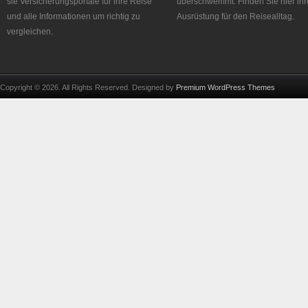
sie Versicherungsportale für ihre Reise
überschwemmt. Finden Sie hier ihr
und alle Informationen um richtig zu
Ausrüstung für den Reisealltag.
vergleichen.
Copyright © 2026. All Rights Reserved. Designed by
Premium WordPress Themes