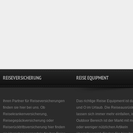
REISEVERSICHERUNG
REISE EQUIPMENT
Ihren Partner für Reiseversicherungen
Das richtige Reise Equipment ist d
finden sie hier bei uns. Ob
und O im Urlaub. Die Reiseausrüst
Reisekrankenversicherung,
lassen sich immer mehr einfallen, 
Reisegepäckversicherung oder
Outdoor Bereich ist der Markt mit 
Reiserücktrittsversicherung hier finden
oder weniger nützlichen Artikeln