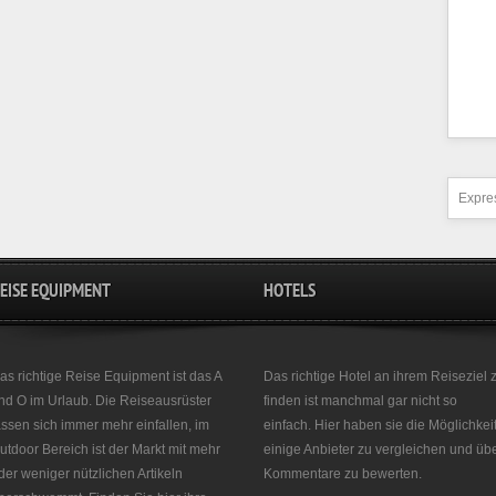
Expres
EISE EQUIPMENT
HOTELS
as richtige Reise Equipment ist das A
Das richtige Hotel an ihrem Reiseziel 
nd O im Urlaub. Die Reiseausrüster
finden ist manchmal gar nicht so
assen sich immer mehr einfallen, im
einfach. Hier haben sie die Möglichkei
utdoor Bereich ist der Markt mit mehr
einige Anbieter zu vergleichen und üb
der weniger nützlichen Artikeln
Kommentare zu bewerten.