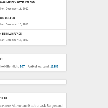
ENWOHNUNGEN OSTFRIESLAND
d on:
Dezember 16, 2012
OOR URLAUB
d on:
Dezember 16, 2012
N BEI BILLIGFLY.DE
d on:
Dezember 16, 2012
EL
ikel öffentlich:
107
Artikel wartend:
11283
WOLKE
Badeurlaub
Aktivurlaub
Burgenland
uerurlaub