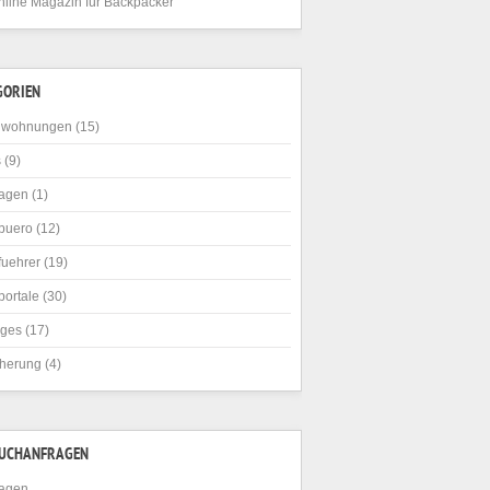
nline Magazin für Backpacker
GORIEN
nwohnungen
(15)
s
(9)
agen
(1)
buero
(12)
fuehrer
(19)
portale
(30)
iges
(17)
cherung
(4)
SUCHANFRAGEN
agen