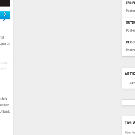
FERI
Poste
0
OUTD
Poste
und
REISE
portal
Poste
dieser
 die
ARTIK
Art
 sich
mieren
 Urlaub
TAG 
Abente