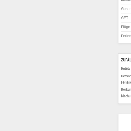
Gesun
GET
Flüge
Ferie
ZUFÄL
Hotels
sowas-
Ferien
Borkum
Machu 