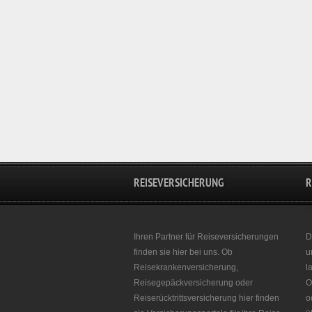
REISEVERSICHERUNG
R
Ihren Partner für Reiseversicherungen
D
finden sie hier bei uns. Ob
u
Reisekrankenversicherung,
l
Reisegepäckversicherung oder
O
Reiserücktrittsversicherung hier finden
o