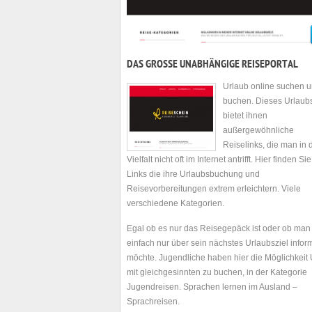
DAS GROSSE UNABHÄNGIGE REISEPORTAL
Urlaub online suchen 
buchen. Dieses Urlaubs
bietet ihnen
außergewöhnliche
Reiselinks, die man in 
Vielfalt nicht oft im Internet antrifft. Hier finden Sie
Links die ihre Urlaubsbuchung und
Reisevorbereitungen extrem erleichtern. Viele
verschiedene Kategorien.
Egal ob es nur das Reisegepäck ist oder ob man
einfach nur über sein nächstes Urlaubsziel infor
möchte. Jugendliche haben hier die Möglichkeit
mit gleichgesinnten zu buchen, in der Kategorie
Jugendreisen. Sprachen lernen im Ausland –
Sprachreisen.