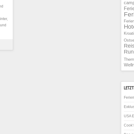
camp
nd
Feri
Fe
nter,
Ferie
 und
Hot
Kroat
Osts
Rei
Run
Ther
Well
LETZT
Ferien
Exklus
USA E
Cook’s