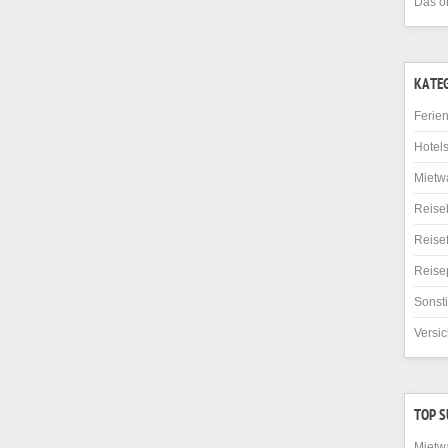
Das o
KATE
Ferie
Hotel
Mietw
Reise
Reise
Reise
Sonst
Versi
TOP 
Mietw