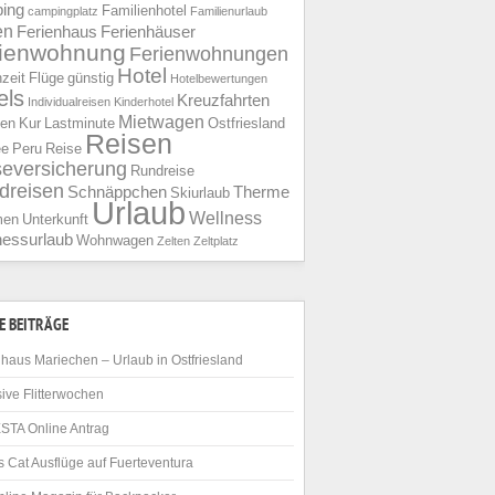
ing
Familienhotel
campingplatz
Familienurlaub
en
Ferienhaus
Ferienhäuser
rienwohnung
Ferienwohnungen
Hotel
nzeit
Flüge
günstig
Hotelbewertungen
els
Kreuzfahrten
Individualreisen
Kinderhotel
Mietwagen
ien
Kur
Lastminute
Ostfriesland
Reisen
ee
Peru
Reise
seversicherung
Rundreise
dreisen
Schnäppchen
Therme
Skiurlaub
Urlaub
Wellness
men
Unterkunft
nessurlaub
Wohnwagen
Zelten
Zeltplatz
E BEITRÄGE
haus Mariechen – Urlaub in Ostfriesland
ive Flitterwochen
STA Online Antrag
 Cat Ausflüge auf Fuerteventura