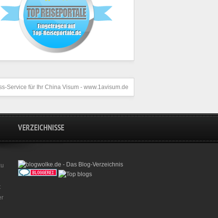
s-Service für Ihr
China Visum
- www.1avisum.de
VERZEICHNISSE
zu
t
er