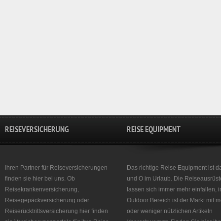
REISEVERSICHERUNG
REISE EQUIPMENT
Ihren Partner für Reiseversicherungen
Das richtige Reise Equipment ist d
finden sie hier bei uns. Ob
und O im Urlaub. Die Reiseausrüst
Reisekrankenversicherung,
lassen sich immer mehr einfallen, 
Reisegepäckversicherung oder
Outdoor Bereich ist der Markt mit 
Reiserücktrittsversicherung hier finden
oder weniger nützlichen Artikeln