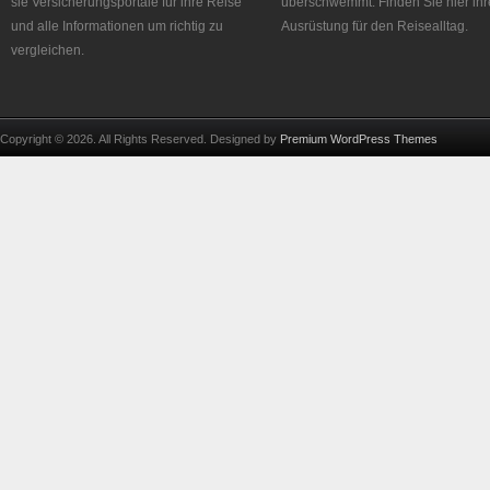
sie Versicherungsportale für ihre Reise
überschwemmt. Finden Sie hier ihr
und alle Informationen um richtig zu
Ausrüstung für den Reisealltag.
vergleichen.
Copyright © 2026. All Rights Reserved. Designed by
Premium WordPress Themes