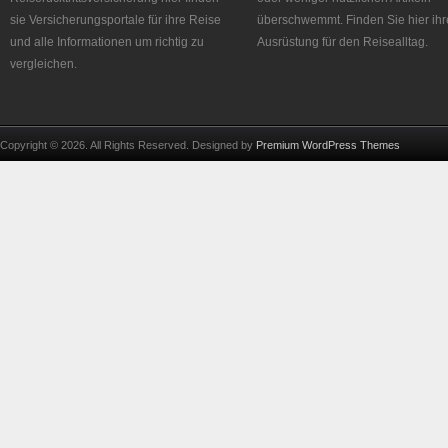
sie Versicherungsportale für ihre Reise
überschwemmt. Finden Sie hier ihr
und alle Informationen um richtig zu
Ausrüstung für den Reisealltag.
vergleichen.
Copyright © 2026. All Rights Reserved. Designed by
Premium WordPress Themes