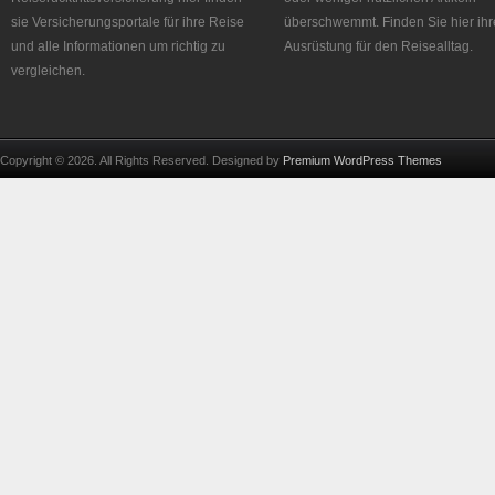
sie Versicherungsportale für ihre Reise
überschwemmt. Finden Sie hier ihr
und alle Informationen um richtig zu
Ausrüstung für den Reisealltag.
vergleichen.
Copyright © 2026. All Rights Reserved. Designed by
Premium WordPress Themes