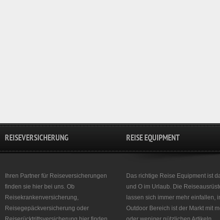
REISEVERSICHERUNG
REISE EQUIPMENT
Ihren Partner für Reiseversicherungen
Das richtige Reise Equipment ist d
finden sie hier bei uns. Ob
und O im Urlaub. Die Reiseausrüst
Reisekrankenversicherung,
lassen sich immer mehr einfallen, 
Reisegepäckversicherung oder
Outdoor Bereich ist der Markt mit 
Reiserücktrittsversicherung hier finden
oder weniger nützlichen Artikeln