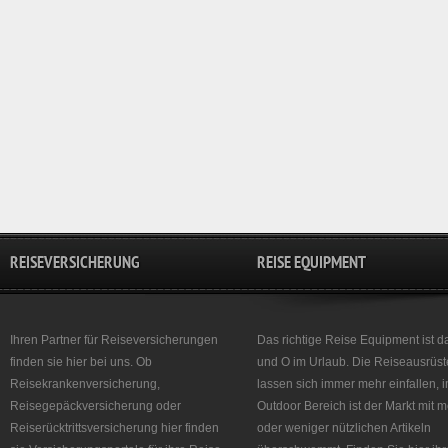
REISEVERSICHERUNG
REISE EQUIPMENT
Ihren Partner für Reiseversicherungen
Das richtige Reise Equipment ist d
finden sie hier bei uns. Ob
und O im Urlaub. Die Reiseausrüst
Reisekrankenversicherung,
lassen sich immer mehr einfallen, 
Reisegepäckversicherung oder
Outdoor Bereich ist der Markt mit 
Reiserücktrittsversicherung hier finden
oder weniger nützlichen Artikeln