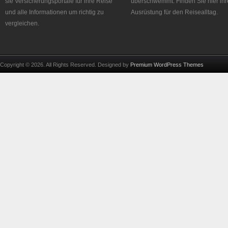
sie Versicherungsportale für ihre Reise
überschwemmt. Finden Sie hier ihr
und alle Informationen um richtig zu
Ausrüstung für den Reisealltag.
vergleichen.
Copyright © 2026. All Rights Reserved. Designed by
Premium WordPress Themes