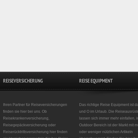
REISEVERSICHERUNG
REISE EQUIPMENT
Ihren Partner für Reiseversicherungen
Das richtige Reise Equipment ist d
finden sie hier bei uns. Ob
und O im Urlaub. Die Reiseausrüst
Reisekrankenversicherung,
lassen sich immer mehr einfallen, 
Reisegepäckversicherung oder
Outdoor Bereich ist der Markt mit 
Reiserücktrittsversicherung hier finden
oder weniger nützlichen Artikeln