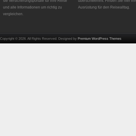
sie Versicherungsportale für ihre Reise
überschwemmt. Finden Sie hier ihr
und alle Informationen um richtig zu
Ausrüstung für den Reisealltag.
vergleichen.
Copyright © 2026. All Rights Reserved. Designed by
Premium WordPress Themes