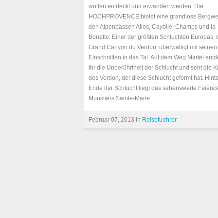
wollen entdeckt und erwandert werden. Die
HOCHPROVENCE bietet eine grandiose Bergwel
den Alpenpässen Allos, Cayolle, Champs und la
Bonette. Einer der größten Schluchten Europas, 
Grand Canyon du Verdon, überwältigt mit seinen 
Einschnitten in das Tal. Auf dem Weg Martel entd
ihr die Unberührtheit der Schlucht und seht die Kr
des Verdon, der diese Schlucht geformt hat. Hint
Ende der Schlucht liegt das sehenswerte Faiënc
Moustiers Sainte-Marie.
Februar 07, 2013 in
Reisefuehrer