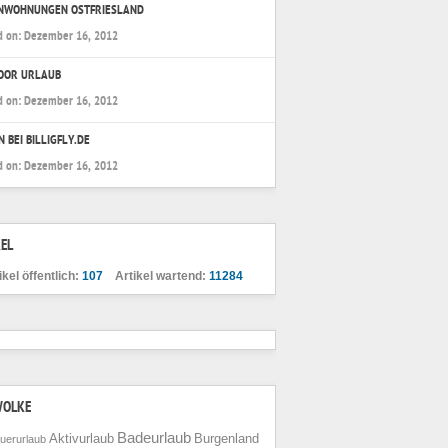
ENWOHNUNGEN OSTFRIESLAND
d on:
Dezember 16, 2012
OOR URLAUB
d on:
Dezember 16, 2012
N BEI BILLIGFLY.DE
d on:
Dezember 16, 2012
EL
ikel öffentlich:
107
Artikel wartend:
11284
WOLKE
Badeurlaub
Aktivurlaub
Burgenland
uerurlaub