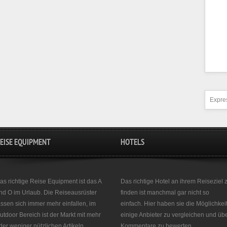
Expres
EISE EQUIPMENT
HOTELS
as richtige Reise Equipment ist das A
Das richtige Hotel an ihrem Reiseziel 
nd O im Urlaub. Die Reiseausrüster
finden ist manchmal gar nicht so
assen sich immer mehr einfallen, im
einfach. Hier haben sie die Möglichkei
utdoor Bereich ist der Markt mit mehr
einige Anbieter zu vergleichen und üb
der weniger nützlichen Artikeln
Kommentare zu bewerten.