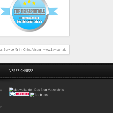
s-Service für Ihr
China Visum
- www.1avisum.de
VERZEICHNISSE
zu
t
er