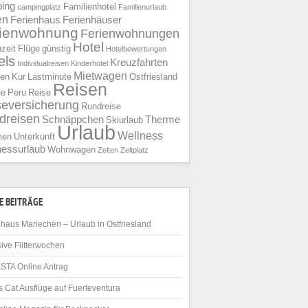
ing
Familienhotel
campingplatz
Familienurlaub
en
Ferienhaus
Ferienhäuser
rienwohnung
Ferienwohnungen
Hotel
nzeit
Flüge
günstig
Hotelbewertungen
els
Kreuzfahrten
Individualreisen
Kinderhotel
Mietwagen
ien
Kur
Lastminute
Ostfriesland
Reisen
ee
Peru
Reise
seversicherung
Rundreise
dreisen
Schnäppchen
Therme
Skiurlaub
Urlaub
Wellness
men
Unterkunft
nessurlaub
Wohnwagen
Zelten
Zeltplatz
E BEITRÄGE
haus Mariechen – Urlaub in Ostfriesland
ive Flitterwochen
STA Online Antrag
 Cat Ausflüge auf Fuerteventura