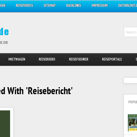
AGEN
REISEVIDEOS
SITEMAP
BACKLINKS
IMPRESSUM
DATENSCHUT
LE.DE
MIETWAGEN
REISEBUERO
REISEFUEHRER
REISEPORTALE
d With 'Reisebericht'
POPU