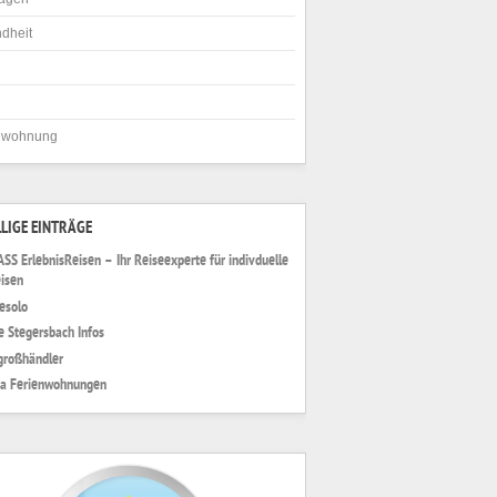
dheit
nwohnung
LIGE EINTRÄGE
S ErlebnisReisen – Ihr Reiseexperte für indivduelle
isen
Jesolo
 Stegersbach Infos
großhändler
ia Ferienwohnungen