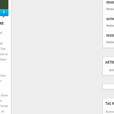
FERI
Poste
0
OUTD
GNE
Poste
et
REISE
Poste
NE
 Die
it ca.
chten
ARTIK
Art
otos
es
 ihren
in.
TAG 
Pointe
ist
Abente