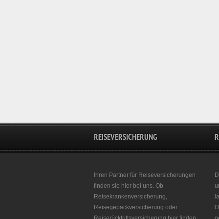
REISEVERSICHERUNG
R
Ihren Partner für Reiseversicherungen
D
finden sie hier bei uns. Ob
u
Reisekrankenversicherung,
l
Reisegepäckversicherung oder
O
Reiserücktrittsversicherung hier finden
o