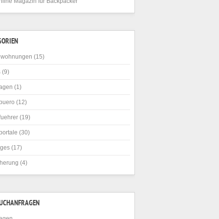
nline Magazin für Backpacker
GORIEN
nwohnungen
(15)
s
(9)
agen
(1)
buero
(12)
fuehrer
(19)
portale
(30)
iges
(17)
cherung
(4)
SUCHANFRAGEN
agen