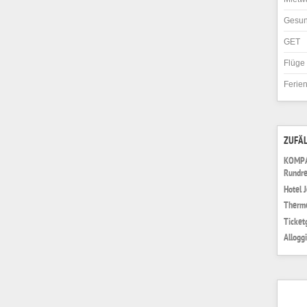
Gesun
GET
Flüge
Ferie
ZUFÄL
KOMPAS
Rundre
Hotel 
Therme
Ticket
Allogg