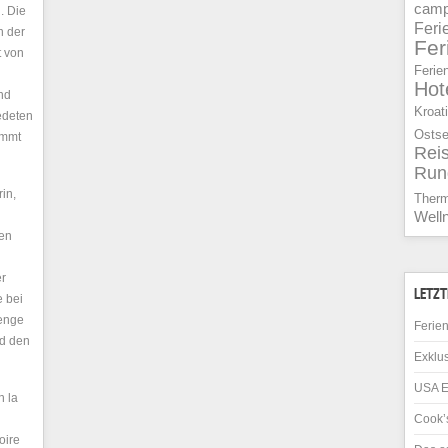
camp
. Die
Feri
n der
Fe
t von
Ferie
Hot
nd
Kroat
iedeten
Osts
ommt
Rei
Run
in,
Ther
Well
den
er
LETZT
e bei
 enge
Ferien
nd den
Exklus
USA E
n la
Cook’s
oire