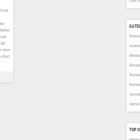
Das o
t mit
der
KATE
tiefen
Ferie
eckt
aft
Hotel
er dem
Mietw
e-Dorf
Reise
Reise
Reise
Sonst
Versi
TOP 
Mietw