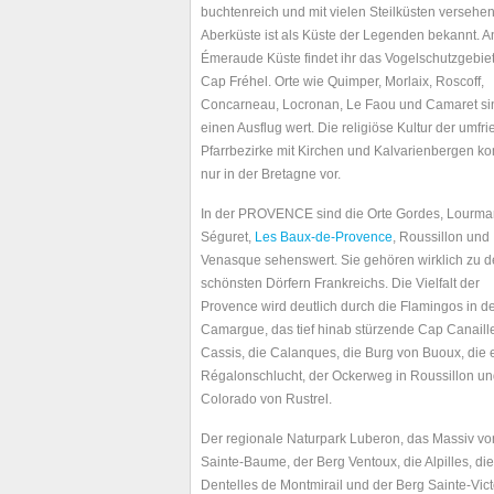
buchtenreich und mit vielen Steilküsten versehen
Aberküste ist als Küste der Legenden bekannt. A
Émeraude Küste findet ihr das Vogelschutzgebie
Cap Fréhel. Orte wie Quimper, Morlaix, Roscoff,
Concarneau, Locronan, Le Faou und Camaret si
einen Ausflug wert. Die religiöse Kultur der umfr
Pfarrbezirke mit Kirchen und Kalvarienbergen k
nur in der Bretagne vor.
In der PROVENCE sind die Orte Gordes, Lourmar
Séguret,
Les Baux-de-Provence
, Roussillon und
Venasque sehenswert. Sie gehören wirklich zu 
schönsten Dörfern Frankreichs. Die Vielfalt der
Provence wird deutlich durch die Flamingos in d
Camargue, das tief hinab stürzende Cap Canaill
Cassis, die Calanques, die Burg von Buoux, die
Régalonschlucht, der Ockerweg in Roussillon u
Colorado von Rustrel.
Der regionale Naturpark Luberon, das Massiv vo
Sainte-Baume, der Berg Ventoux, die Alpilles, die
Dentelles de Montmirail und der Berg Sainte-Vict