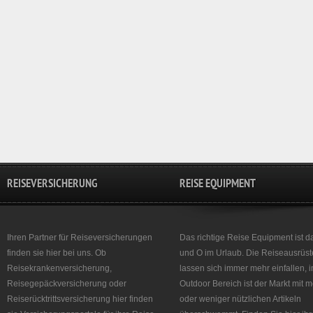
REISEVERSICHERUNG
REISE EQUIPMENT
Ihren Partner für Reiseversicherungen
Das richtige Reise Equipment ist d
finden sie hier bei uns. Ob
und O im Urlaub. Die Reiseausrüst
Reisekrankenversicherung,
lassen sich immer mehr einfallen, 
Reisegepäckversicherung oder
Outdoor Bereich ist der Markt mit 
Reiserücktrittsversicherung hier finden
oder weniger nützlichen Artikeln