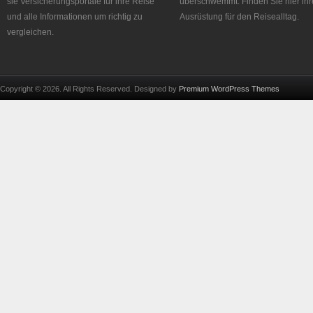
sie Versicherungsportale für ihre Reise
überschwemmt. Finden Sie hier ihr
und alle Informationen um richtig zu
Ausrüstung für den Reisealltag.
vergleichen.
Copyright © 2026. All Rights Reserved. Designed by
Premium WordPress Themes