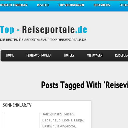
WEBSEITE EINTRAGEN
RSS FEED
TOP SUCHANFRAGEN
REISEVIDEOS
SITEM
DIE BESTEN REISEPORTALE AUF TOP REISEPORTALE.DE
HOME
FERIENWOHNUNGEN
HOTELS
MIETWAGEN
REISEBUE
Posts Tagged With 'Reisev
SONNENKLAR.TV
Jetzt günstig Reisen,
Badeurlaub, Hotels, Flüge,
Lastminute Angebote,