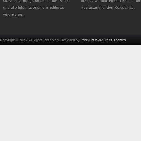
sie Versicherungsportale für ihre Reise
überschwemmt. Finden Sie hier ihr
und alle Informationen um richtig zu
Ausrüstung für den Reisealltag.
vergleichen.
Copyright © 2026. All Rights Reserved. Designed by
Premium WordPress Themes