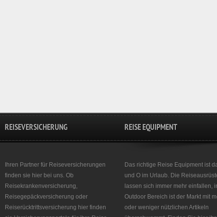
REISEVERSICHERUNG
REISE EQUIPMENT
Ihren Partner für Reiseversicherungen
Das richtige Reise Equipment ist d
finden sie hier bei uns. Ob
und O im Urlaub. Die Reiseausrüst
Reisekrankenversicherung,
lassen sich immer mehr einfallen, 
Reisegepäckversicherung oder
Outdoor Bereich ist der Markt mit 
Reiserücktrittsversicherung hier finden
oder weniger nützlichen Artikeln