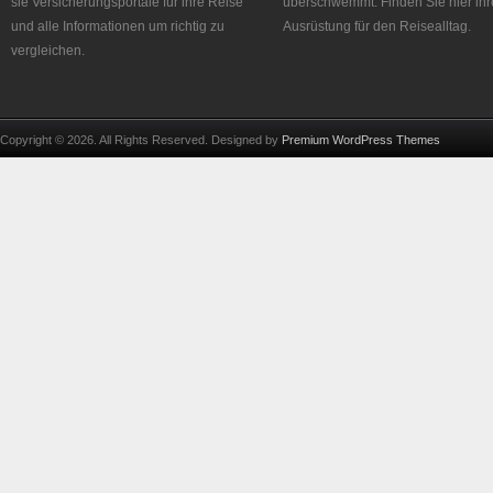
sie Versicherungsportale für ihre Reise
überschwemmt. Finden Sie hier ihr
und alle Informationen um richtig zu
Ausrüstung für den Reisealltag.
vergleichen.
Copyright © 2026. All Rights Reserved. Designed by
Premium WordPress Themes