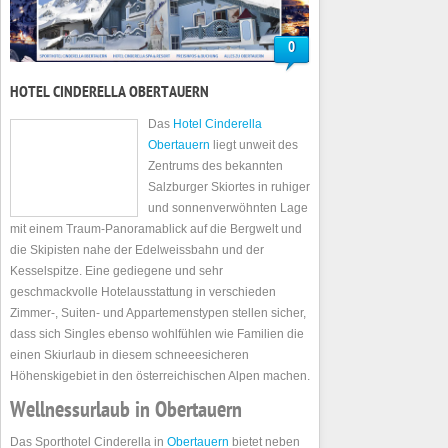
0
HOTEL CINDERELLA OBERTAUERN
Das
Hotel Cinderella
Obertauern
liegt unweit des
Zentrums des bekannten
Salzburger Skiortes in ruhiger
und sonnenverwöhnten Lage
mit einem Traum-Panoramablick auf die Bergwelt und
die Skipisten nahe der Edelweissbahn und der
Kesselspitze. Eine gediegene und sehr
geschmackvolle Hotelausstattung in verschieden
Zimmer-, Suiten- und Appartemenstypen stellen sicher,
dass sich Singles ebenso wohlfühlen wie Familien die
einen Skiurlaub in diesem schneeesicheren
Höhenskigebiet in den österreichischen Alpen machen.
Wellnessurlaub in Obertauern
Das Sporthotel Cinderella in
Obertauern
bietet neben