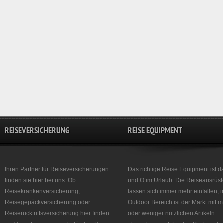
REISEVERSICHERUNG
REISE EQUIPMENT
Ihren Partner für Reiseversicherungen
Das richtige Reise Equipment ist d
finden sie hier bei uns. Ob
und O im Urlaub. Die Reiseausrüst
Reisekrankenversicherung,
lassen sich immer mehr einfallen, 
Reisegepäckversicherung oder
Outdoor Bereich ist der Markt mit 
Reiserücktrittsversicherung hier finden
oder weniger nützlichen Artikeln