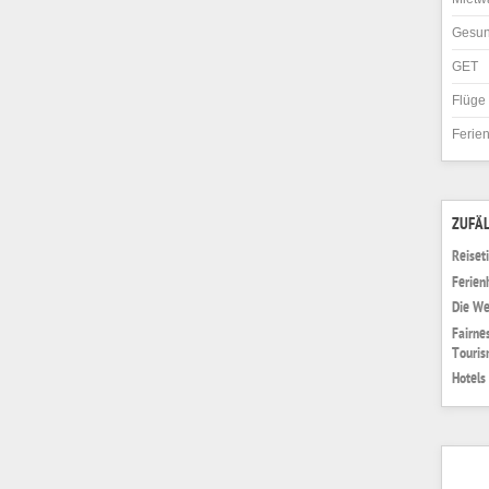
Gesun
GET
Flüge
Ferie
ZUFÄL
Reiset
Ferien
Die We
Fairne
Touris
Hotels