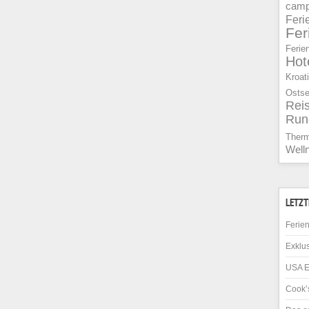
camp
Feri
Fe
Ferie
Hot
Kroat
Osts
Rei
Run
Ther
Well
LETZT
Ferien
Exklus
USA E
Cook’s