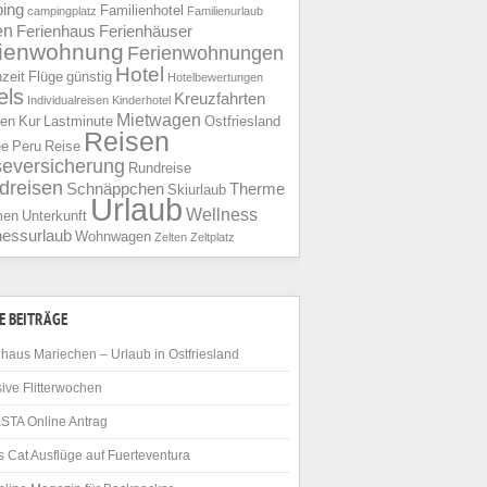
ing
Familienhotel
campingplatz
Familienurlaub
en
Ferienhaus
Ferienhäuser
rienwohnung
Ferienwohnungen
Hotel
nzeit
Flüge
günstig
Hotelbewertungen
els
Kreuzfahrten
Individualreisen
Kinderhotel
Mietwagen
ien
Kur
Lastminute
Ostfriesland
Reisen
ee
Peru
Reise
seversicherung
Rundreise
dreisen
Schnäppchen
Therme
Skiurlaub
Urlaub
Wellness
men
Unterkunft
nessurlaub
Wohnwagen
Zelten
Zeltplatz
E BEITRÄGE
haus Mariechen – Urlaub in Ostfriesland
ive Flitterwochen
STA Online Antrag
 Cat Ausflüge auf Fuerteventura