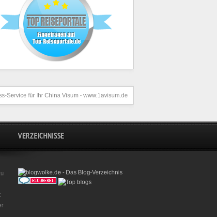
s-Service für Ihr
China Visum
- www.1avisum.de
VERZEICHNISSE
zu
t
er