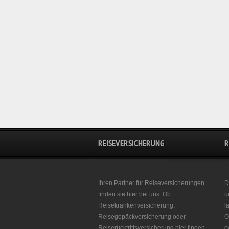
REISEVERSICHERUNG
R
Ihren Partner für Reiseversicherungen
D
finden sie hier bei uns. Ob
u
Reisekrankenversicherung,
l
Reisegepäckversicherung oder
O
Reiserücktrittsversicherung hier finden
o