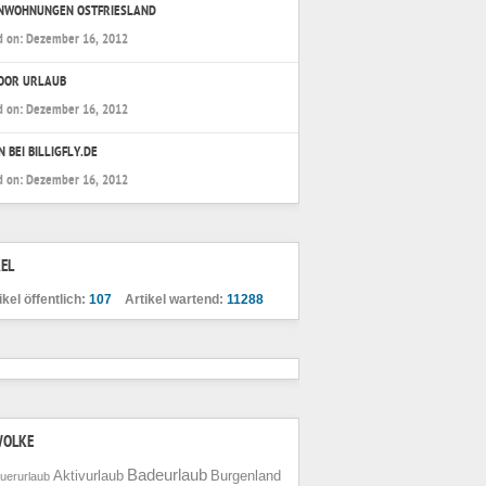
ENWOHNUNGEN OSTFRIESLAND
d on:
Dezember 16, 2012
OOR URLAUB
d on:
Dezember 16, 2012
N BEI BILLIGFLY.DE
d on:
Dezember 16, 2012
EL
ikel öffentlich:
107
Artikel wartend:
11288
WOLKE
Badeurlaub
Aktivurlaub
Burgenland
uerurlaub