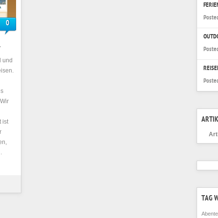
FERI
Poste
0
OUTD
L
Poste
l und
REISE
isen.
Poste
es
 Wir
ARTIK
 ist
r
Art
en,
.
TAG 
Abente