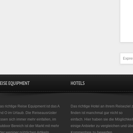
Expres
EISE EQUIPMENT
HOTELS
as richtige Reise Equipment ist das A
Das richtige Hotel an ihrem Reiseziel 
nd O im Urlaub. Die Reiseausrüster
finden ist manchmal gar nicht so
assen sich immer mehr einfallen, im
einfach. Hier haben sie die Möglichkei
utdoor Bereich ist der Markt mit mehr
einige Anbieter zu vergleichen und üb
der weniger nützlichen Artikeln
Kommentare zu bewerten.