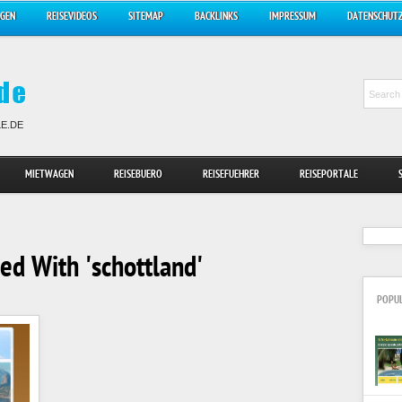
AGEN
REISEVIDEOS
SITEMAP
BACKLINKS
IMPRESSUM
DATENSCHUT
LE.DE
MIETWAGEN
REISEBUERO
REISEFUEHRER
REISEPORTALE
ed With 'schottland'
POPU