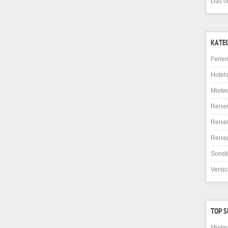
Das o
KATE
Ferie
Hotel
Mietw
Reise
Reise
Reise
Sonst
Versi
TOP 
Mietw