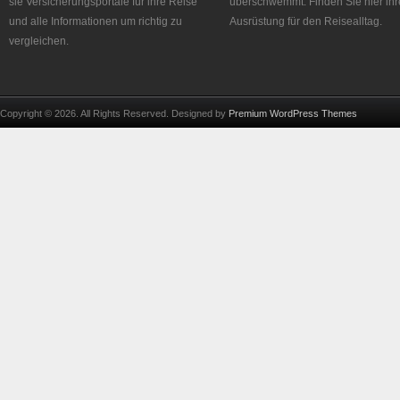
sie Versicherungsportale für ihre Reise
überschwemmt. Finden Sie hier ihr
und alle Informationen um richtig zu
Ausrüstung für den Reisealltag.
vergleichen.
Copyright © 2026. All Rights Reserved. Designed by
Premium WordPress Themes