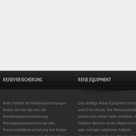
REISEVERSICHERUNG
REISE EQUIPMENT
Ihren Partner für Reiseversicherungen
Das richtige Reise Equipment ist d
finden sie hier bei uns. Ob
und O im Urlaub. Die Reiseausrüst
Reisekrankenversicherung,
lassen sich immer mehr einfallen, 
Reisegepäckversicherung oder
Outdoor Bereich ist der Markt mit 
Reiserücktrittsversicherung hier finden
oder weniger nützlichen Artikeln