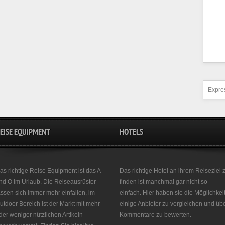
Expres
EISE EQUIPMENT
HOTELS
as richtige Reise Equipment ist das A
Das richtige Hotel an ihrem Reiseziel 
nd O im Urlaub. Die Reiseausrüster
finden ist manchmal gar nicht so
assen sich immer mehr einfallen, im
einfach. Hier haben sie die Möglichkei
utdoor Bereich ist der Markt mit mehr
einige Anbieter zu vergleichen und üb
der weniger nützlichen Artikeln
Kommentare zu bewerten.