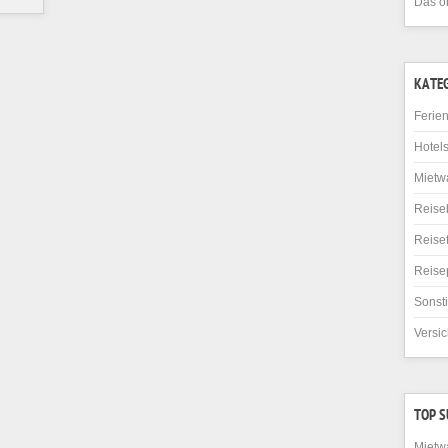
Das o
KATE
Ferie
Hotel
Mietw
Reise
Reise
Reise
Sonst
Versi
TOP 
Mietw