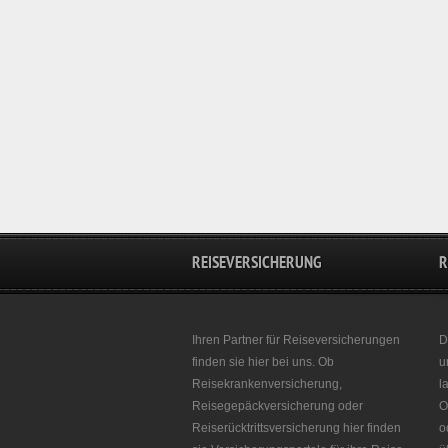
REISEVERSICHERUNG
R
Ihren Partner für Reiseversicherungen
D
finden sie hier bei uns. Ob
u
Reisekrankenversicherung,
l
Reisegepäckversicherung oder
O
Reiserücktrittsversicherung hier finden
o