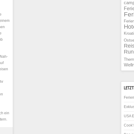
camp
Feri
Fe
e
 einem
Ferie
Hot
nen
e
Kroat
ub
Osts
Rei
Run
 Nah-
Ther
auf
Well
eisen
hr
LETZT
en
Ferien
Exklus
ch ein
USA E
tern.
Cook’s