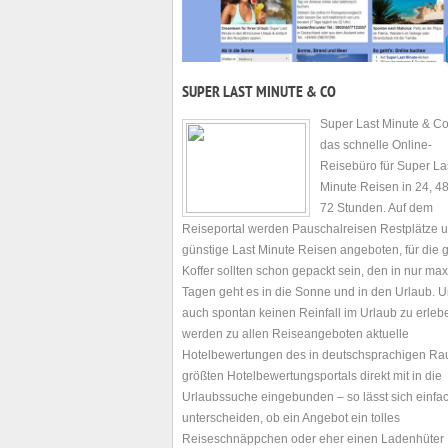
SUPER LAST MINUTE & CO
Super Last Minute & Co 
das schnelle Online-
Reisebüro für Super La
Minute Reisen in 24, 4
72 Stunden. Auf dem
Reiseportal werden Pauschalreisen Restplätze 
günstige Last Minute Reisen angeboten, für die gi
Koffer sollten schon gepackt sein, den in nur ma
Tagen geht es in die Sonne und in den Urlaub. 
auch spontan keinen Reinfall im Urlaub zu erleb
werden zu allen Reiseangeboten aktuelle
Hotelbewertungen des in deutschsprachigen R
größten Hotelbewertungsportals direkt mit in die
Urlaubssuche eingebunden – so lässt sich einfa
unterscheiden, ob ein Angebot ein tolles
Reiseschnäppchen oder eher einen Ladenhüter