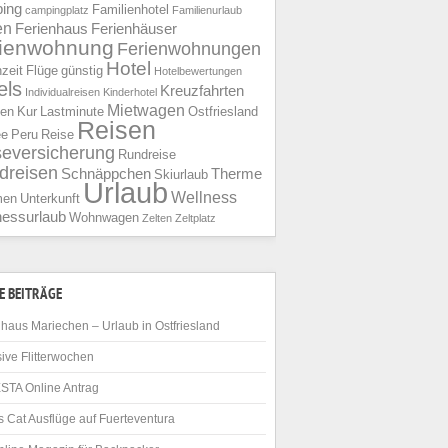
ing
Familienhotel
campingplatz
Familienurlaub
en
Ferienhaus
Ferienhäuser
rienwohnung
Ferienwohnungen
Hotel
nzeit
Flüge
günstig
Hotelbewertungen
els
Kreuzfahrten
Individualreisen
Kinderhotel
Mietwagen
ien
Kur
Lastminute
Ostfriesland
Reisen
ee
Peru
Reise
seversicherung
Rundreise
dreisen
Schnäppchen
Therme
Skiurlaub
Urlaub
Wellness
men
Unterkunft
nessurlaub
Wohnwagen
Zelten
Zeltplatz
E BEITRÄGE
haus Mariechen – Urlaub in Ostfriesland
ive Flitterwochen
STA Online Antrag
 Cat Ausflüge auf Fuerteventura