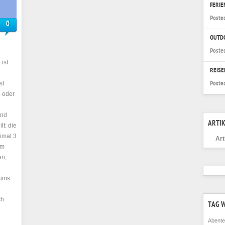
FERI
Poste
0
OUTD
Poste
ist
REISE
st
Poste
8 oder
und
ARTIK
lt: die
ximal 3
Art
Um
en,
aums
ch
TAG 
Abente