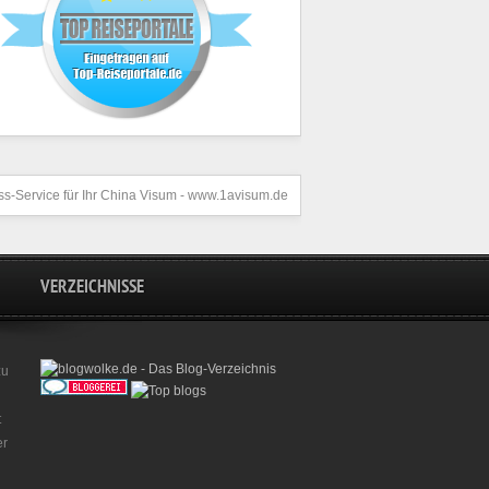
s-Service für Ihr
China Visum
- www.1avisum.de
VERZEICHNISSE
zu
t
er