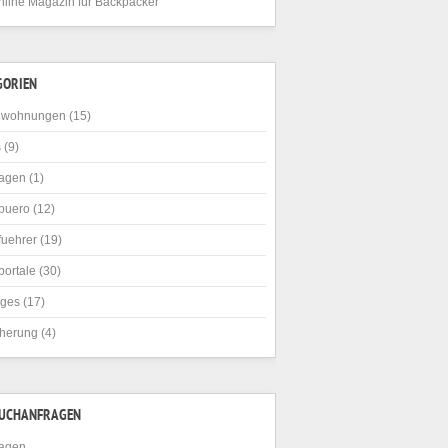
nline Magazin für Backpacker
GORIEN
nwohnungen
(15)
s
(9)
agen
(1)
buero
(12)
fuehrer
(19)
portale
(30)
iges
(17)
cherung
(4)
SUCHANFRAGEN
agen