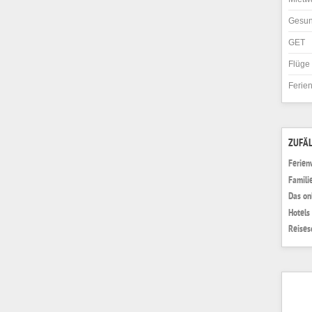
Gesun
GET
Flüge
Ferie
ZUFÄL
Ferien
Famili
Das on
Hotels
Reises