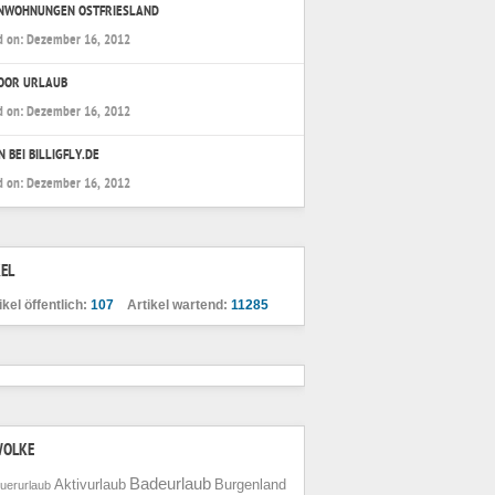
ENWOHNUNGEN OSTFRIESLAND
d on:
Dezember 16, 2012
OOR URLAUB
d on:
Dezember 16, 2012
N BEI BILLIGFLY.DE
d on:
Dezember 16, 2012
EL
ikel öffentlich:
107
Artikel wartend:
11285
WOLKE
Badeurlaub
Aktivurlaub
Burgenland
uerurlaub