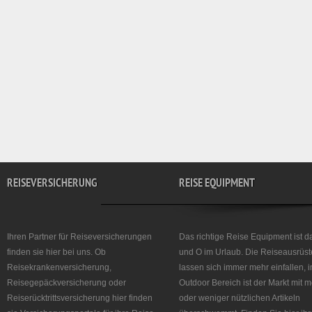
REISEVERSICHERUNG
REISE EQUIPMENT
Ihren Partner für Reiseversicherungen
Das richtige Reise Equipment ist d
finden sie hier bei uns. Ob
und O im Urlaub. Die Reiseausrüst
Reisekrankenversicherung,
lassen sich immer mehr einfallen, 
Reisegepäckversicherung oder
Outdoor Bereich ist der Markt mit 
Reiserücktrittsversicherung hier finden
oder weniger nützlichen Artikeln