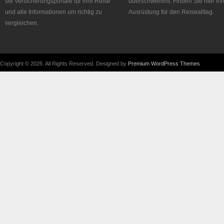
sie Versicherungsportale für ihre Reise
überschwemmt. Finden Sie hier ihr
und alle Informationen um richtig zu
Ausrüstung für den Reisealltag.
vergleichen.
Copyright © 2026. All Rights Reserved. Designed by
Premium WordPress Themes