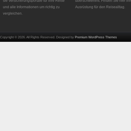
sie Versicherungsportale für ihre Reise
überschwemmt. Finden Sie hier ihr
und alle Informationen um richtig zu
Ausrüstung für den Reisealltag.
vergleichen.
Copyright © 2026. All Rights Reserved. Designed by
Premium WordPress Themes