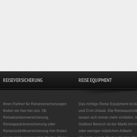
REISEVERSICHERUNG
REISE EQUIPMENT
Ihren Partner für Reiseversicherungen
Das richtige Reise Equipment ist d
finden sie hier bei uns. Ob
und O im Urlaub. Die Reiseausrüst
Reisekrankenversicherung,
lassen sich immer mehr einfallen, 
Reisegepäckversicherung oder
Outdoor Bereich ist der Markt mit 
Reiserücktrittsversicherung hier finden
oder weniger nützlichen Artikeln