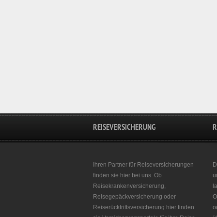
REISEVERSICHERUNG
R
Ihren Partner für Reiseversicherungen
D
finden sie hier bei uns. Ob
u
Reisekrankenversicherung,
l
Reisegepäckversicherung oder
O
Reiserücktrittsversicherung hier finden
o