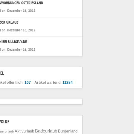
ENWOHNUNGEN OSTFRIESLAND
d on:
Dezember 16, 2012
OOR URLAUB
d on:
Dezember 16, 2012
N BEI BILLIGFLY.DE
d on:
Dezember 16, 2012
EL
ikel öffentlich:
107
Artikel wartend:
11284
WOLKE
Badeurlaub
Aktivurlaub
Burgenland
uerurlaub