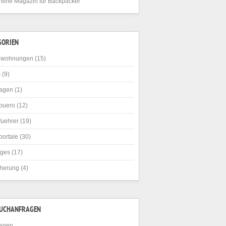
nline Magazin für Backpacker
GORIEN
nwohnungen
(15)
s
(9)
agen
(1)
buero
(12)
fuehrer
(19)
portale
(30)
iges
(17)
cherung
(4)
SUCHANFRAGEN
agen