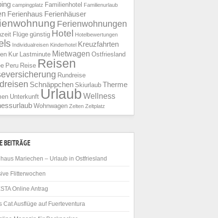
ing
Familienhotel
campingplatz
Familienurlaub
en
Ferienhaus
Ferienhäuser
rienwohnung
Ferienwohnungen
Hotel
nzeit
Flüge
günstig
Hotelbewertungen
els
Kreuzfahrten
Individualreisen
Kinderhotel
Mietwagen
ien
Kur
Lastminute
Ostfriesland
Reisen
ee
Peru
Reise
seversicherung
Rundreise
dreisen
Schnäppchen
Therme
Skiurlaub
Urlaub
Wellness
men
Unterkunft
nessurlaub
Wohnwagen
Zelten
Zeltplatz
E BEITRÄGE
haus Mariechen – Urlaub in Ostfriesland
ive Flitterwochen
STA Online Antrag
 Cat Ausflüge auf Fuerteventura