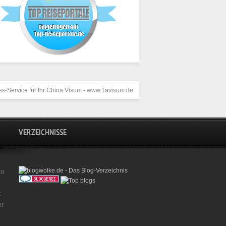
s-Service für Ihr
China Visum
- www.1avisum.de
VERZEICHNISSE
zu
t
er