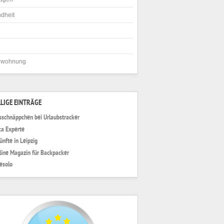
dheit
nwohnung
LIGE EINTRÄGE
sschnäppchen bei Urlaubstracker
ca Experte
ünfte in Leipzig
line Magazin für Backpacker
Jesolo