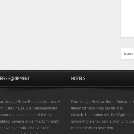
Expres
EISE EQUIPMENT
HOTELS
as richtige Reise Equipment ist das A
Das richtige Hotel an ihrem Reiseziel 
nd O im Urlaub. Die Reiseausrüster
finden ist manchmal gar nicht so
assen sich immer mehr einfallen, im
einfach. Hier haben sie die Möglichkei
utdoor Bereich ist der Markt mit mehr
einige Anbieter zu vergleichen und üb
der weniger nützlichen Artikeln
Kommentare zu bewerten.