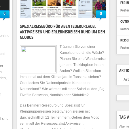
FERI
Poste
0
0
OUTD
SPEZIALREISEBÜRO FÜR ABENTEUERURLAUB,
Poste
AKTIVREISEN UND ERLEBNISREISEN RUND UM DEN
online
GLOBUS
REISE
Träumen Sie von einer
Poste
Kameltour durch die Wüste?
 und
Planen Sie eine Wanderreise
gar eine Trekkingtour in den
er
Anden? Wollten Sie schon
ARTIK
en
immer mal auf dem Kilimanjaro in Tansania stehen?
iden,
Art
Oder locken Sie Nationalparks in Kanada und
Neuseeland? Wie wäre es mit einer Safari zu den „Big
n,
Five“ in Botswana, Namibia oder Südafrika?
Das Berliner Reisebüro und Spezialist für
Kleingruppenreisen bietet Erlebnisreisen mit
durchschnittlich 12 Teilnehmern. Getreu dem Motto
TAG 
l sind
vermittelt der Reisespezialist Aktivreisen,
Abente