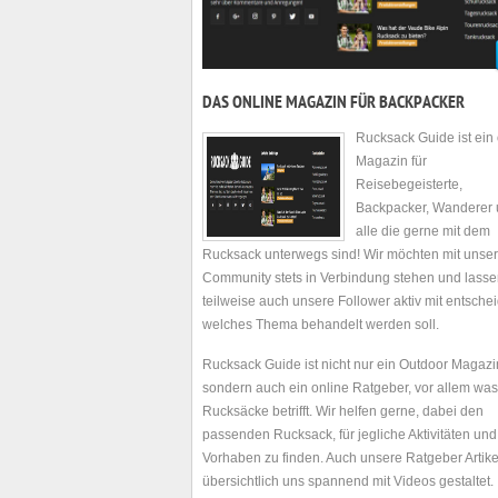
DAS ONLINE MAGAZIN FÜR BACKPACKER
Rucksack Guide ist ein 
Magazin für
Reisebegeisterte,
Backpacker, Wanderer
alle die gerne mit dem
Rucksack unterwegs sind! Wir möchten mit unser
Community stets in Verbindung stehen und lass
teilweise auch unsere Follower aktiv mit entsche
welches Thema behandelt werden soll.
Rucksack Guide ist nicht nur ein Outdoor Magazi
sondern auch ein online Ratgeber, vor allem was
Rucksäcke betrifft. Wir helfen gerne, dabei den
passenden Rucksack, für jegliche Aktivitäten und
Vorhaben zu finden. Auch unsere Ratgeber Artike
übersichtlich uns spannend mit Videos gestaltet.