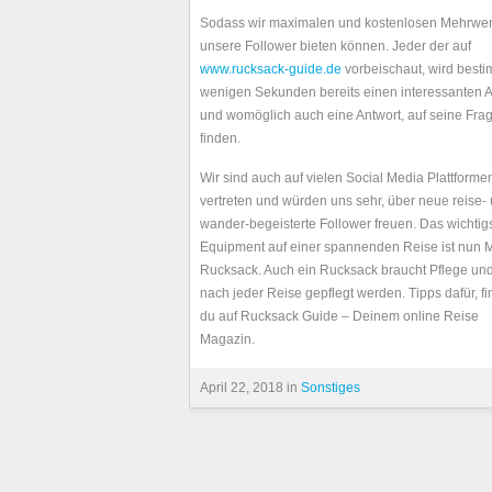
Sodass wir maximalen und kostenlosen Mehrwert
unsere Follower bieten können. Jeder der auf
www.rucksack-guide.de
vorbeischaut, wird besti
wenigen Sekunden bereits einen interessanten Ar
und womöglich auch eine Antwort, auf seine Fra
finden.
Wir sind auch auf vielen Social Media Plattforme
vertreten und würden uns sehr, über neue reise-
wander-begeisterte Follower freuen. Das wichtig
Equipment auf einer spannenden Reise ist nun M
Rucksack. Auch ein Rucksack braucht Pflege und
nach jeder Reise gepflegt werden. Tipps dafür, fi
du auf Rucksack Guide – Deinem online Reise
Magazin.
April 22, 2018 in
Sonstiges