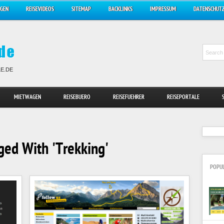
AGEN
REISEVIDEOS
SITEMAP
BACKLINKS
IMPRESSUM
DATENSCHUT
LE.DE
MIETWAGEN
REISEBUERO
REISEFUEHRER
REISEPORTALE
ged With 'Trekking'
POPU