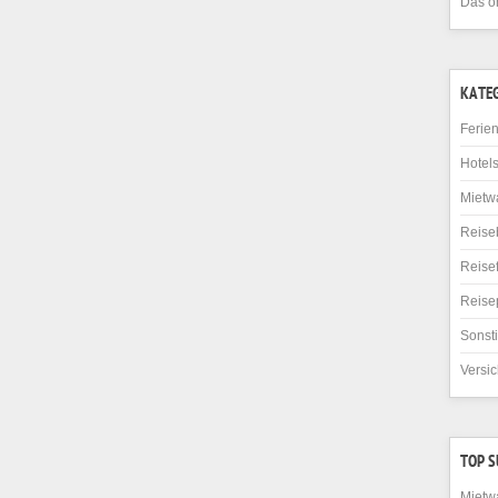
Das o
KATE
Ferie
Hotel
Mietw
Reise
Reise
Reise
Sonst
Versi
TOP 
Mietw