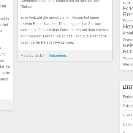
Abenteuerreisen und Erlebnisreisen rund um den
camp
 für
Globus
Feri
Fe
Eine Vielzahl der angebotenen Reisen hat einen
mmt in
Ferie
aktiven Reisecharakter. D.h. ausgesuchte Stecken
tikel
Hot
werden zu Fuß, mit dem Fahrrad oder auf dem Wasser
ge
Kroat
zurückgelegt. Lernen Sie so das Land aus einer ganz
Osts
besonderen Perspektive kennen.
Rei
n
Run
 und
März 05, 2013 in
Reisebuero
Ther
ste
Well
al der
 sollte
ndest
LETZT
Ferien
Exklus
USA E
Cook’s