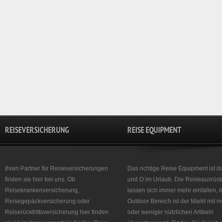
REISEVERSICHERUNG
REISE EQUIPMENT
Ihren Partner für Reiseversicherungen
Das richtige Reise Equipment ist d
finden sie hier bei uns. Ob
und O im Urlaub. Die Reiseausrüst
Reisekrankenversicherung,
lassen sich immer mehr einfallen, 
Reisegepäckversicherung oder
Outdoor Bereich ist der Markt mit 
Reiserücktrittsversicherung hier finden
oder weniger nützlichen Artikeln