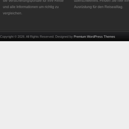
sie Versicherungsportale für ihre Reise
überschwemmt. Finden Sie hier ihr
und alle Informationen um richtig zu
Ausrüstung für den Reisealltag.
vergleichen.
Copyright © 2026. All Rights Reserved. Designed by
Premium WordPress Themes