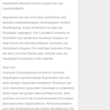
begleitende Mauritia-Palmen prägen hier das
Landschaftsbild.
Abgesehen von den nicht allzu zahlreichen und
überdies wetterabhängigen Verbindungen mit dem
Kleinflugzeug, ist das Hinterland nur über die
Flussläufe zugänglich. Der Corantijn/Corantyne ist
Grenzfluss zum westlichen Nachbarn Guyana, im
Osten trennt der Marowijne/Maroni Suriname von
Französisch-Guyana. Der mächtige Suriname-Fluss,
der dem Land den Namen gab, mündet nahe der
Hauptstadt Paramaribo in den Atlantik.
Über Uns
Suriname Dschungeltours ist eine in Suriname
eingetragene gemeinnützige Organisation die sich
dafür einsetzt, dauerhaft vertretbaren Tourismus auf
einer ökonomisch gesunden Grundlage zu entwickeln.
Dabei legen wir großen Wert auf Naturschutz. Dies
erreichen wir durch die Zusammenarbeit mit hiesigen
gleichgesinnten Organisationen, Reiseveranstaltern
und unter Einbeziehung der lokalen Bevölkerung. Ein