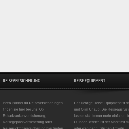
REISEVERSICHERUNG
REISE EQUIPMENT
Ihren Partner für Reiseversicherungen
Das richtige Reise Equipment ist d
finden sie hier bei uns. Ob
und O im Urlaub. Die Reiseausrüst
Reisekrankenversicherung,
lassen sich immer mehr einfallen, 
Reisegepäckversicherung oder
Outdoor Bereich ist der Markt mit 
Reiserücktrittsversicherung hier finden
oder weniger nützlichen Artikeln