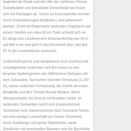
begleitet die Küste und die Ufer der zahllosen Flüsse.
Sumpfwälder und bewaldete Dünenfelder wechseln
sich mit Plantagen ab. Schon zu Kolonialzeiten konnte
durch Auspolderungen kostbares Land gewonnen
werden. Dicht mit Regenwald bedecktes Hügelland auf
einem Streifen von etwa 60 km Tiefe schließt sich an.
Es steigt zum Landesinnern terrassenförmig von 50 m
auf 400 m an und geht in das Hochland über, das fast
80 % der Landesfläche ausmacht.
Undurchdringliche und weitgehend noch unerforschte
Urwaldgebiete erstrecken sich bis hinauf zu den
bizarren Gipfelregionen des Wilhelmina-Gebirges mit
dem Julianatop, Surinames höchster Erhebung (1.230
m), seiner südlichen Fortsetzung, der Eilerts-de-Haan-
Bergkette und den Tumuk-Humak-Bergen, deren
Wasserscheide die Grenze mit Brasilien bildet. Im
äußersten Südwesten reicht vom brasilianischen
Territorium eine Savannenzone nach Suriname hinein,
die eine wellige Landschaft von herber Schönheit
formt. Inselberge und große Steinblöcke, weite
Grasfluren mit vereinzelten Bäumen und die Bachläufe