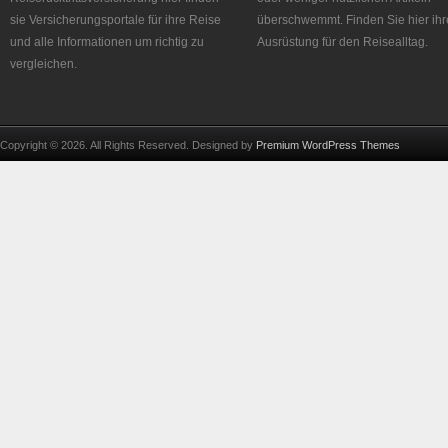
sie Versicherungsportale für ihre Reise
überschwemmt. Finden Sie hier ihr
und alle Informationen um richtig zu
Ausrüstung für den Reisealltag.
vergleichen.
Copyright © 2026. All Rights Reserved. Designed by
Premium WordPress Themes